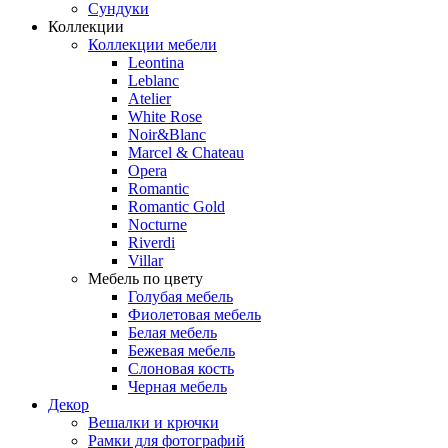
Сундуки
Коллекции
Коллекции мебели
Leontina
Leblanc
Аtelier
White Rose
Noir&Blanc
Marcel & Chateau
Opera
Romantic
Romantic Gold
Nocturne
Riverdi
Villar
Мебель по цвету
Голубая мебель
Фиолетовая мебель
Белая мебель
Бежевая мебель
Слоновая кость
Черная мебель
Декор
Вешалки и крючки
Рамки для фотографий