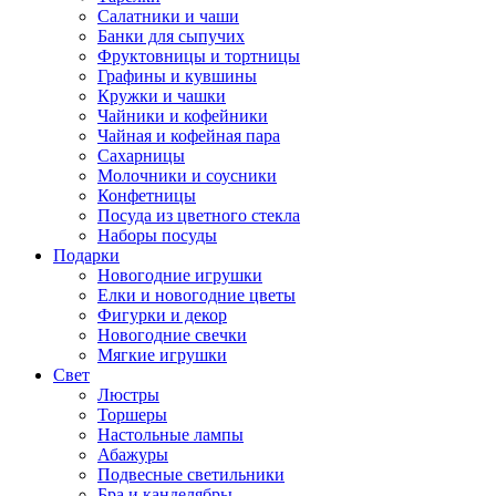
Салатники и чаши
Банки для сыпучих
Фруктовницы и тортницы
Графины и кувшины
Кружки и чашки
Чайники и кофейники
Чайная и кофейная пара
Сахарницы
Молочники и соусники
Конфетницы
Посуда из цветного стекла
Наборы посуды
Подарки
Новогодние игрушки
Елки и новогодние цветы
Фигурки и декор
Новогодние свечки
Мягкие игрушки
Свет
Люстры
Торшеры
Настольные лампы
Абажуры
Подвесные светильники
Бра и канделябры