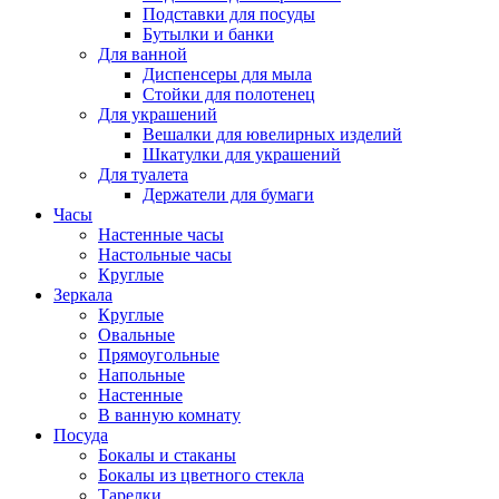
Подставки для посуды
Бутылки и банки
Для ванной
Диспенсеры для мыла
Стойки для полотенец
Для украшений
Вешалки для ювелирных изделий
Шкатулки для украшений
Для туалета
Держатели для бумаги
Часы
Настенные часы
Настольные часы
Круглые
Зеркала
Круглые
Овальные
Прямоугольные
Напольные
Настенные
В ванную комнату
Посуда
Бокалы и стаканы
Бокалы из цветного стекла
Тарелки