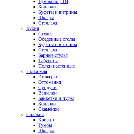
Тумбы под ТВ
Консоли
Буфеты и витрины
Шкафы
Стеллажи
Кухня
Стулья
Обеденные столы
Буфеты и витрины
Стеллажи
Барные стулья
Табуреты
Полки настенные
Прихожая
Этажерки
Оттоманки
Сундуки
Вешалки
Банкетки и пуфы
Консоли
Скамейки
Спальня
Кровати
Тумбы
Шкафы