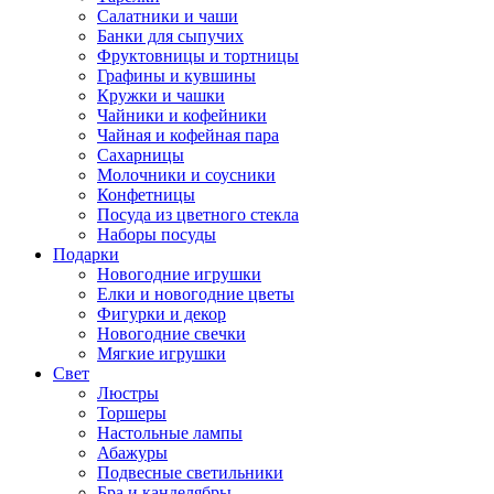
Салатники и чаши
Банки для сыпучих
Фруктовницы и тортницы
Графины и кувшины
Кружки и чашки
Чайники и кофейники
Чайная и кофейная пара
Сахарницы
Молочники и соусники
Конфетницы
Посуда из цветного стекла
Наборы посуды
Подарки
Новогодние игрушки
Елки и новогодние цветы
Фигурки и декор
Новогодние свечки
Мягкие игрушки
Свет
Люстры
Торшеры
Настольные лампы
Абажуры
Подвесные светильники
Бра и канделябры