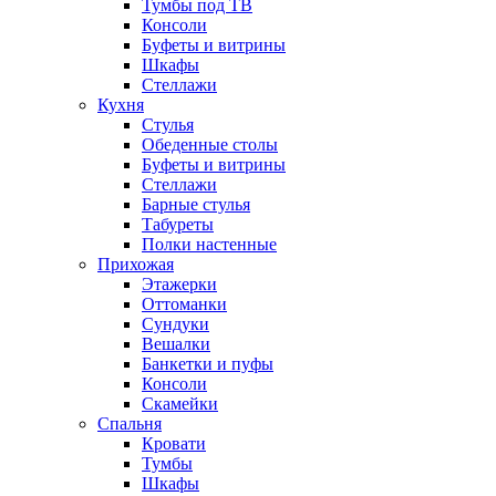
Тумбы под ТВ
Консоли
Буфеты и витрины
Шкафы
Стеллажи
Кухня
Стулья
Обеденные столы
Буфеты и витрины
Стеллажи
Барные стулья
Табуреты
Полки настенные
Прихожая
Этажерки
Оттоманки
Сундуки
Вешалки
Банкетки и пуфы
Консоли
Скамейки
Спальня
Кровати
Тумбы
Шкафы