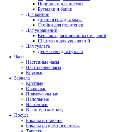
Подставки для посуды
Бутылки и банки
Для ванной
Диспенсеры для мыла
Стойки для полотенец
Для украшений
Вешалки для ювелирных изделий
Шкатулки для украшений
Для туалета
Держатели для бумаги
Часы
Настенные часы
Настольные часы
Круглые
Зеркала
Круглые
Овальные
Прямоугольные
Напольные
Настенные
В ванную комнату
Посуда
Бокалы и стаканы
Бокалы из цветного стекла
Тарелки