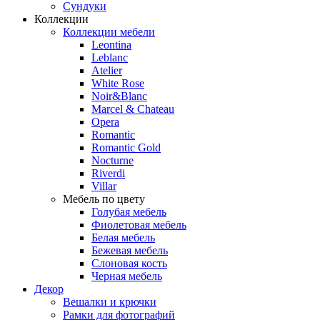
Сундуки
Коллекции
Коллекции мебели
Leontina
Leblanc
Аtelier
White Rose
Noir&Blanc
Marcel & Chateau
Opera
Romantic
Romantic Gold
Nocturne
Riverdi
Villar
Мебель по цвету
Голубая мебель
Фиолетовая мебель
Белая мебель
Бежевая мебель
Слоновая кость
Черная мебель
Декор
Вешалки и крючки
Рамки для фотографий