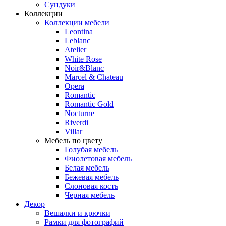
Сундуки
Коллекции
Коллекции мебели
Leontina
Leblanc
Аtelier
White Rose
Noir&Blanc
Marcel & Chateau
Opera
Romantic
Romantic Gold
Nocturne
Riverdi
Villar
Мебель по цвету
Голубая мебель
Фиолетовая мебель
Белая мебель
Бежевая мебель
Слоновая кость
Черная мебель
Декор
Вешалки и крючки
Рамки для фотографий