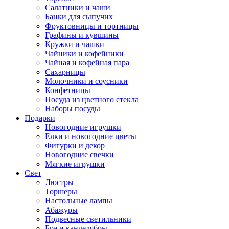
Салатники и чаши
Банки для сыпучих
Фруктовницы и тортницы
Графины и кувшины
Кружки и чашки
Чайники и кофейники
Чайная и кофейная пара
Сахарницы
Молочники и соусники
Конфетницы
Посуда из цветного стекла
Наборы посуды
Подарки
Новогодние игрушки
Елки и новогодние цветы
Фигурки и декор
Новогодние свечки
Мягкие игрушки
Свет
Люстры
Торшеры
Настольные лампы
Абажуры
Подвесные светильники
Бра и канделябры