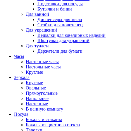
Подставки для посуды
Бутылки и банки
Для ванной
Диспенсеры для мыла
Стойки для полотенец
Для украшений
Вешалки для ювелирных изделий
Шкатулки для украшений
Для туалета
Держатели для бумаги
Часы
Настенные часы
Настольные часы
Круглые
Зеркала
Круглые
Овальные
Прямоугольные
Напольные
Настенные
В ванную комнату
Посуда
Бокалы и стаканы
Бокалы из цветного стекла
Тарелки