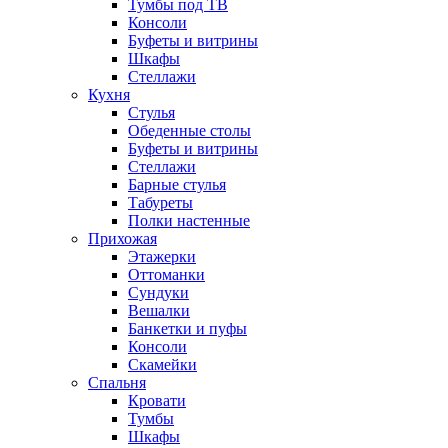
Тумбы под ТВ
Консоли
Буфеты и витрины
Шкафы
Стеллажи
Кухня
Стулья
Обеденные столы
Буфеты и витрины
Стеллажи
Барные стулья
Табуреты
Полки настенные
Прихожая
Этажерки
Оттоманки
Сундуки
Вешалки
Банкетки и пуфы
Консоли
Скамейки
Спальня
Кровати
Тумбы
Шкафы