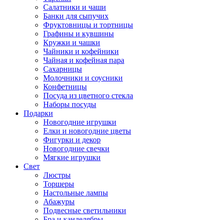
Салатники и чаши
Банки для сыпучих
Фруктовницы и тортницы
Графины и кувшины
Кружки и чашки
Чайники и кофейники
Чайная и кофейная пара
Сахарницы
Молочники и соусники
Конфетницы
Посуда из цветного стекла
Наборы посуды
Подарки
Новогодние игрушки
Елки и новогодние цветы
Фигурки и декор
Новогодние свечки
Мягкие игрушки
Свет
Люстры
Торшеры
Настольные лампы
Абажуры
Подвесные светильники
Бра и канделябры