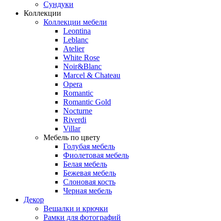
Сундуки
Коллекции
Коллекции мебели
Leontina
Leblanc
Аtelier
White Rose
Noir&Blanc
Marcel & Chateau
Opera
Romantic
Romantic Gold
Nocturne
Riverdi
Villar
Мебель по цвету
Голубая мебель
Фиолетовая мебель
Белая мебель
Бежевая мебель
Слоновая кость
Черная мебель
Декор
Вешалки и крючки
Рамки для фотографий