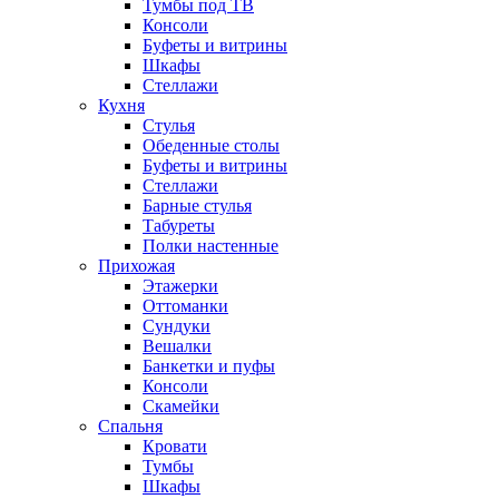
Тумбы под ТВ
Консоли
Буфеты и витрины
Шкафы
Стеллажи
Кухня
Стулья
Обеденные столы
Буфеты и витрины
Стеллажи
Барные стулья
Табуреты
Полки настенные
Прихожая
Этажерки
Оттоманки
Сундуки
Вешалки
Банкетки и пуфы
Консоли
Скамейки
Спальня
Кровати
Тумбы
Шкафы