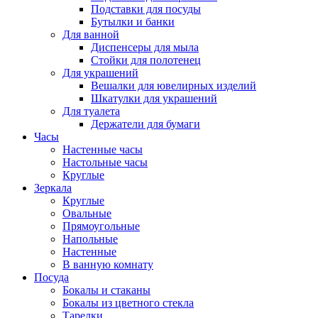
Подставки для посуды
Бутылки и банки
Для ванной
Диспенсеры для мыла
Стойки для полотенец
Для украшений
Вешалки для ювелирных изделий
Шкатулки для украшений
Для туалета
Держатели для бумаги
Часы
Настенные часы
Настольные часы
Круглые
Зеркала
Круглые
Овальные
Прямоугольные
Напольные
Настенные
В ванную комнату
Посуда
Бокалы и стаканы
Бокалы из цветного стекла
Тарелки