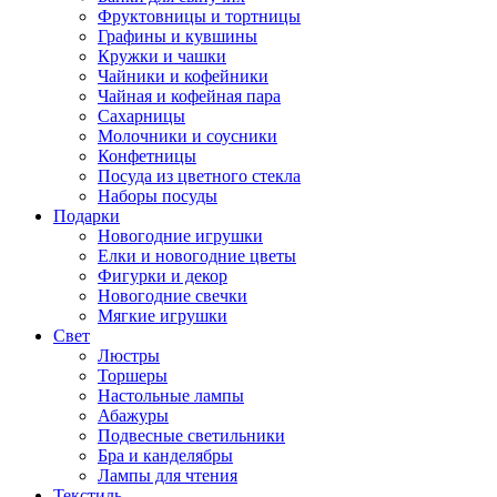
Фруктовницы и тортницы
Графины и кувшины
Кружки и чашки
Чайники и кофейники
Чайная и кофейная пара
Сахарницы
Молочники и соусники
Конфетницы
Посуда из цветного стекла
Наборы посуды
Подарки
Новогодние игрушки
Елки и новогодние цветы
Фигурки и декор
Новогодние свечки
Мягкие игрушки
Свет
Люстры
Торшеры
Настольные лампы
Абажуры
Подвесные светильники
Бра и канделябры
Лампы для чтения
Текстиль