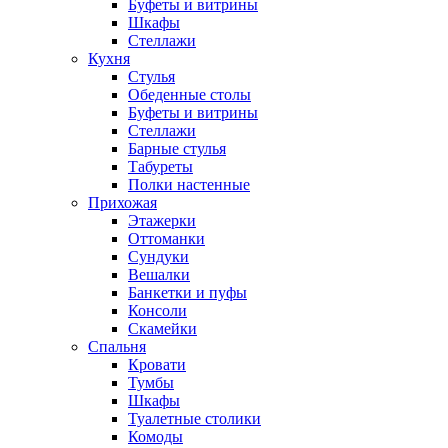
Буфеты и витрины
Шкафы
Стеллажи
Кухня
Стулья
Обеденные столы
Буфеты и витрины
Стеллажи
Барные стулья
Табуреты
Полки настенные
Прихожая
Этажерки
Оттоманки
Сундуки
Вешалки
Банкетки и пуфы
Консоли
Скамейки
Спальня
Кровати
Тумбы
Шкафы
Туалетные столики
Комоды