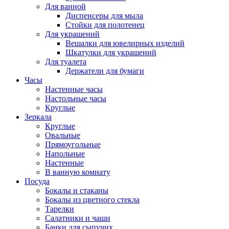
Для ванной
Диспенсеры для мыла
Стойки для полотенец
Для украшений
Вешалки для ювелирных изделий
Шкатулки для украшений
Для туалета
Держатели для бумаги
Часы
Настенные часы
Настольные часы
Круглые
Зеркала
Круглые
Овальные
Прямоугольные
Напольные
Настенные
В ванную комнату
Посуда
Бокалы и стаканы
Бокалы из цветного стекла
Тарелки
Салатники и чаши
Банки для сыпучих