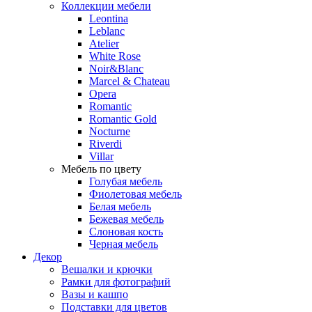
Коллекции мебели
Leontina
Leblanc
Аtelier
White Rose
Noir&Blanc
Marcel & Chateau
Opera
Romantic
Romantic Gold
Nocturne
Riverdi
Villar
Мебель по цвету
Голубая мебель
Фиолетовая мебель
Белая мебель
Бежевая мебель
Слоновая кость
Черная мебель
Декор
Вешалки и крючки
Рамки для фотографий
Вазы и кашпо
Подставки для цветов