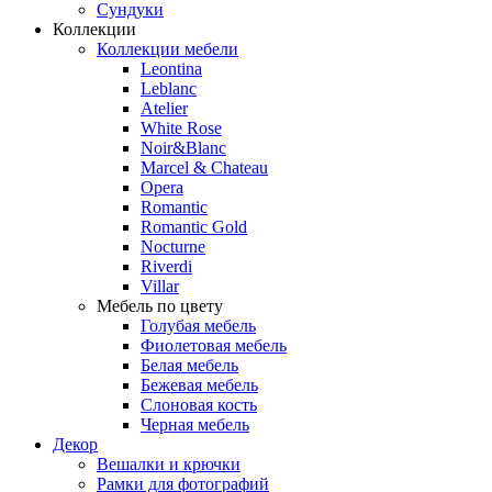
Сундуки
Коллекции
Коллекции мебели
Leontina
Leblanc
Аtelier
White Rose
Noir&Blanc
Marcel & Chateau
Opera
Romantic
Romantic Gold
Nocturne
Riverdi
Villar
Мебель по цвету
Голубая мебель
Фиолетовая мебель
Белая мебель
Бежевая мебель
Слоновая кость
Черная мебель
Декор
Вешалки и крючки
Рамки для фотографий