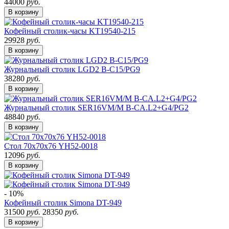
44000
руб.
В корзину
Кофейный столик-часы KT19540-215
29928
руб.
В корзину
Журнальный столик LGD2 B-C15/PG9
38280
руб.
В корзину
Журнальный столик SER16VM/M B-CA.L2+G4/PG2
48840
руб.
В корзину
Стол 70х70х76 YH52-0018
12096
руб.
В корзину
- 10%
Кофейный столик Simona DT-949
31500
руб.
28350
руб.
В корзину