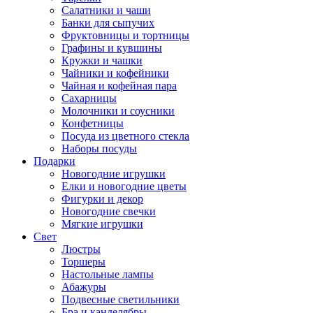
Салатники и чаши
Банки для сыпучих
Фруктовницы и тортницы
Графины и кувшины
Кружки и чашки
Чайники и кофейники
Чайная и кофейная пара
Сахарницы
Молочники и соусники
Конфетницы
Посуда из цветного стекла
Наборы посуды
Подарки
Новогодние игрушки
Елки и новогодние цветы
Фигурки и декор
Новогодние свечки
Мягкие игрушки
Свет
Люстры
Торшеры
Настольные лампы
Абажуры
Подвесные светильники
Бра и канделябры