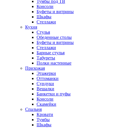
Тумбы под ТВ
Консоли
Буфеты и витрины
Шкафы
Стеллажи
Кухня
Стулья
Обеденные столы
Буфеты и витрины
Стеллажи
Барные стулья
Табуреты
Полки настенные
Прихожая
Этажерки
Оттоманки
Сундуки
Вешалки
Банкетки и пуфы
Консоли
Скамейки
Спальня
Кровати
Тумбы
Шкафы