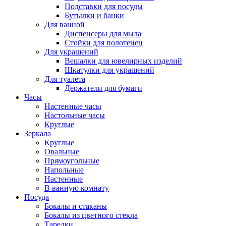
Подставки для посуды
Бутылки и банки
Для ванной
Диспенсеры для мыла
Стойки для полотенец
Для украшений
Вешалки для ювелирных изделий
Шкатулки для украшений
Для туалета
Держатели для бумаги
Часы
Настенные часы
Настольные часы
Круглые
Зеркала
Круглые
Овальные
Прямоугольные
Напольные
Настенные
В ванную комнату
Посуда
Бокалы и стаканы
Бокалы из цветного стекла
Тарелки