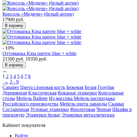
Консоль «Медичи» (белый антик)
17900
руб.
В корзину
- 10%
Оттоманка Kina narrow blue + white
21500
руб.
19350
руб.
В корзину
←
1
2
3
4
5
6
7
8
→
2 - 9
Canapes
Цвета слоновая кость
Бежевая
Белая
Голубая
Деревянная
Классическая
Кованые этажерки
Консольные
столы
Мебель Ballette
Из массива
Мебель распродажа
Российского производства
Мебель цвета лаванды
Скамьи
Состаренная
Угловые этажерки
Фиолетовая
Черная
Шкафы в
прихожую
Этажерки белые
Этажерки металлические
Кабинет покупателя
Войти