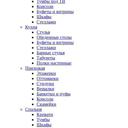
Тумбы под ТВ
Консоли
Буфеты и витрины
Шкафы
Стеллажи
Кухня
Стулья
Обеденные столы
Буфеты и витрины
Стеллажи
Барные стулья
Табуреты
Полки настенные
Прихожая
Этажерки
Оттоманки
Сундуки
Вешалки
Банкетки и пуфы
Консоли
Скамейки
Спальня
Кровати
Тумбы
Шкафы