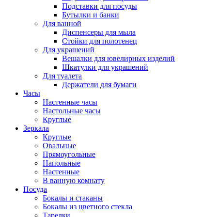
Подставки для посуды
Бутылки и банки
Для ванной
Диспенсеры для мыла
Стойки для полотенец
Для украшений
Вешалки для ювелирных изделий
Шкатулки для украшений
Для туалета
Держатели для бумаги
Часы
Настенные часы
Настольные часы
Круглые
Зеркала
Круглые
Овальные
Прямоугольные
Напольные
Настенные
В ванную комнату
Посуда
Бокалы и стаканы
Бокалы из цветного стекла
Тарелки