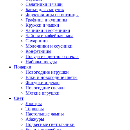
Салатники и чаши
Банки для сыпучих
Фруктовницы и тортницы
Графины и кувшины
Кружки и чашки
Чайники и кофейники
Чайная и кофейная пара
Сахарницы
Молочники и соусники
Конфетницы
Посуда из цветного стекла
Наборы посуды
Подарки
Новогодние игрушки
Елки и новогодние цветы
Фигурки и декор
Новогодние свечки
Мягкие игрушки
Свет
Люстры
Торшеры
Настольные лампы
Абажуры
Подвесные светильники
Бра и канделябры