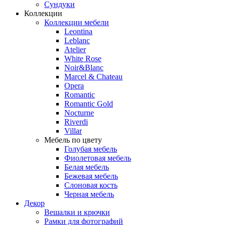
Сундуки
Коллекции
Коллекции мебели
Leontina
Leblanc
Аtelier
White Rose
Noir&Blanc
Marcel & Chateau
Opera
Romantic
Romantic Gold
Nocturne
Riverdi
Villar
Мебель по цвету
Голубая мебель
Фиолетовая мебель
Белая мебель
Бежевая мебель
Слоновая кость
Черная мебель
Декор
Вешалки и крючки
Рамки для фотографий