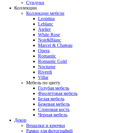
Сундуки
Коллекции
Коллекции мебели
Leontina
Leblanc
Аtelier
White Rose
Noir&Blanc
Marcel & Chateau
Opera
Romantic
Romantic Gold
Nocturne
Riverdi
Villar
Мебель по цвету
Голубая мебель
Фиолетовая мебель
Белая мебель
Бежевая мебель
Слоновая кость
Черная мебель
Декор
Вешалки и крючки
Рамки для фотографий