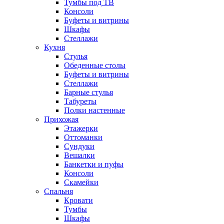
Тумбы под ТВ
Консоли
Буфеты и витрины
Шкафы
Стеллажи
Кухня
Стулья
Обеденные столы
Буфеты и витрины
Стеллажи
Барные стулья
Табуреты
Полки настенные
Прихожая
Этажерки
Оттоманки
Сундуки
Вешалки
Банкетки и пуфы
Консоли
Скамейки
Спальня
Кровати
Тумбы
Шкафы