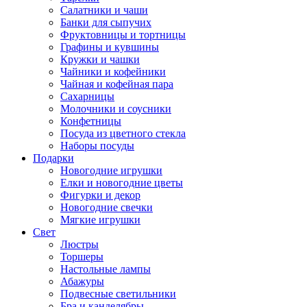
Салатники и чаши
Банки для сыпучих
Фруктовницы и тортницы
Графины и кувшины
Кружки и чашки
Чайники и кофейники
Чайная и кофейная пара
Сахарницы
Молочники и соусники
Конфетницы
Посуда из цветного стекла
Наборы посуды
Подарки
Новогодние игрушки
Елки и новогодние цветы
Фигурки и декор
Новогодние свечки
Мягкие игрушки
Свет
Люстры
Торшеры
Настольные лампы
Абажуры
Подвесные светильники
Бра и канделябры