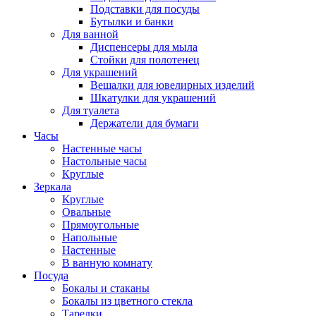
Подставки для посуды
Бутылки и банки
Для ванной
Диспенсеры для мыла
Стойки для полотенец
Для украшений
Вешалки для ювелирных изделий
Шкатулки для украшений
Для туалета
Держатели для бумаги
Часы
Настенные часы
Настольные часы
Круглые
Зеркала
Круглые
Овальные
Прямоугольные
Напольные
Настенные
В ванную комнату
Посуда
Бокалы и стаканы
Бокалы из цветного стекла
Тарелки