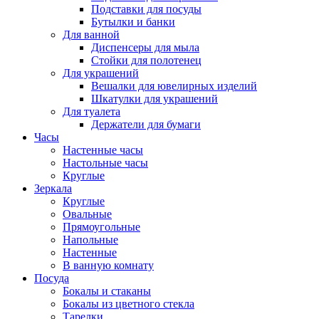
Подставки для посуды
Бутылки и банки
Для ванной
Диспенсеры для мыла
Стойки для полотенец
Для украшений
Вешалки для ювелирных изделий
Шкатулки для украшений
Для туалета
Держатели для бумаги
Часы
Настенные часы
Настольные часы
Круглые
Зеркала
Круглые
Овальные
Прямоугольные
Напольные
Настенные
В ванную комнату
Посуда
Бокалы и стаканы
Бокалы из цветного стекла
Тарелки