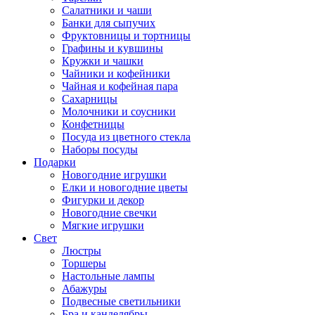
Салатники и чаши
Банки для сыпучих
Фруктовницы и тортницы
Графины и кувшины
Кружки и чашки
Чайники и кофейники
Чайная и кофейная пара
Сахарницы
Молочники и соусники
Конфетницы
Посуда из цветного стекла
Наборы посуды
Подарки
Новогодние игрушки
Елки и новогодние цветы
Фигурки и декор
Новогодние свечки
Мягкие игрушки
Свет
Люстры
Торшеры
Настольные лампы
Абажуры
Подвесные светильники
Бра и канделябры