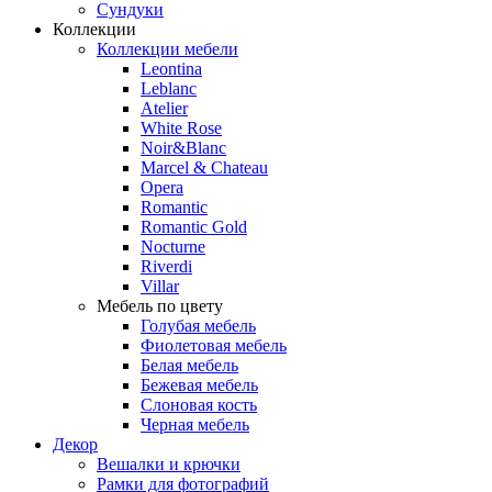
Сундуки
Коллекции
Коллекции мебели
Leontina
Leblanc
Аtelier
White Rose
Noir&Blanc
Marcel & Chateau
Opera
Romantic
Romantic Gold
Nocturne
Riverdi
Villar
Мебель по цвету
Голубая мебель
Фиолетовая мебель
Белая мебель
Бежевая мебель
Слоновая кость
Черная мебель
Декор
Вешалки и крючки
Рамки для фотографий