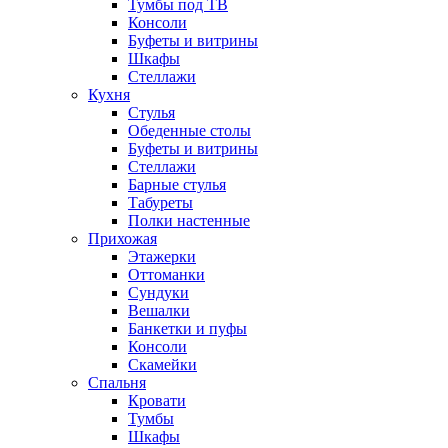
Тумбы под ТВ
Консоли
Буфеты и витрины
Шкафы
Стеллажи
Кухня
Стулья
Обеденные столы
Буфеты и витрины
Стеллажи
Барные стулья
Табуреты
Полки настенные
Прихожая
Этажерки
Оттоманки
Сундуки
Вешалки
Банкетки и пуфы
Консоли
Скамейки
Спальня
Кровати
Тумбы
Шкафы