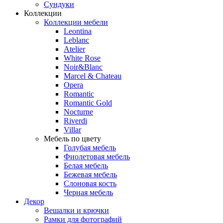
Сундуки
Коллекции
Коллекции мебели
Leontina
Leblanc
Аtelier
White Rose
Noir&Blanc
Marcel & Chateau
Opera
Romantic
Romantic Gold
Nocturne
Riverdi
Villar
Мебель по цвету
Голубая мебель
Фиолетовая мебель
Белая мебель
Бежевая мебель
Слоновая кость
Черная мебель
Декор
Вешалки и крючки
Рамки для фотографий