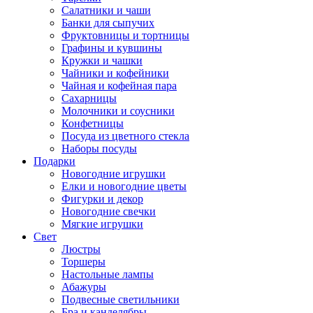
Салатники и чаши
Банки для сыпучих
Фруктовницы и тортницы
Графины и кувшины
Кружки и чашки
Чайники и кофейники
Чайная и кофейная пара
Сахарницы
Молочники и соусники
Конфетницы
Посуда из цветного стекла
Наборы посуды
Подарки
Новогодние игрушки
Елки и новогодние цветы
Фигурки и декор
Новогодние свечки
Мягкие игрушки
Свет
Люстры
Торшеры
Настольные лампы
Абажуры
Подвесные светильники
Бра и канделябры