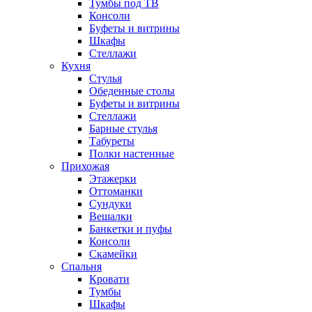
Тумбы под ТВ
Консоли
Буфеты и витрины
Шкафы
Стеллажи
Кухня
Стулья
Обеденные столы
Буфеты и витрины
Стеллажи
Барные стулья
Табуреты
Полки настенные
Прихожая
Этажерки
Оттоманки
Сундуки
Вешалки
Банкетки и пуфы
Консоли
Скамейки
Спальня
Кровати
Тумбы
Шкафы