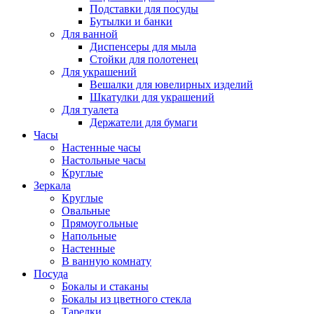
Подставки для посуды
Бутылки и банки
Для ванной
Диспенсеры для мыла
Стойки для полотенец
Для украшений
Вешалки для ювелирных изделий
Шкатулки для украшений
Для туалета
Держатели для бумаги
Часы
Настенные часы
Настольные часы
Круглые
Зеркала
Круглые
Овальные
Прямоугольные
Напольные
Настенные
В ванную комнату
Посуда
Бокалы и стаканы
Бокалы из цветного стекла
Тарелки