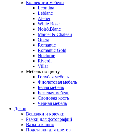
Коллекции мебели
Leontina
Leblanc
Аtelier
White Rose
Noir&Blanc
Marcel & Chateau
Opera
Romantic
Romantic Gold
Nocturne
Riverdi
Villar
Мебель по цвету
Голубая мебель
Фиолетовая мебель
Белая мебель
Бежевая мебель
Слоновая кость
Черная мебель
Декор
Вешалки и крючки
Рамки для фотографий
Вазы и кашпо
Подставки для цветов