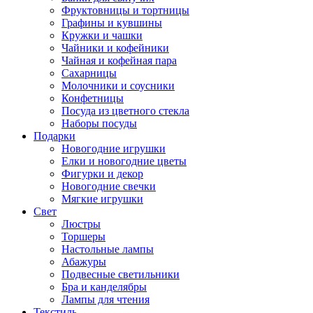
Фруктовницы и тортницы
Графины и кувшины
Кружки и чашки
Чайники и кофейники
Чайная и кофейная пара
Сахарницы
Молочники и соусники
Конфетницы
Посуда из цветного стекла
Наборы посуды
Подарки
Новогодние игрушки
Елки и новогодние цветы
Фигурки и декор
Новогодние свечки
Мягкие игрушки
Свет
Люстры
Торшеры
Настольные лампы
Абажуры
Подвесные светильники
Бра и канделябры
Лампы для чтения
Текстиль