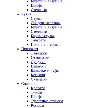
Буфеты и витрины
Шкафы
Стеллажи
Кухня
Стулья
Обеденные столы
Буфеты и витрины
Стеллажи
Барные стулья
Табуреты
Полки настенные
Прихожая
Этажерки
Оттоманки
Сундуки
Вешалки
Банкетки и пуфы
Консоли
Скамейки
Спальня
Кровати
Тумбы
Шкафы
Туалетные столики
Комоды