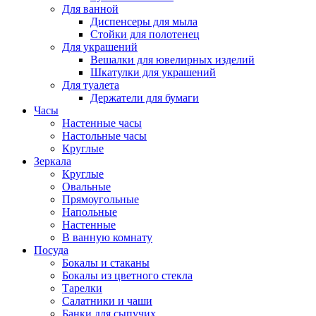
Для ванной
Диспенсеры для мыла
Стойки для полотенец
Для украшений
Вешалки для ювелирных изделий
Шкатулки для украшений
Для туалета
Держатели для бумаги
Часы
Настенные часы
Настольные часы
Круглые
Зеркала
Круглые
Овальные
Прямоугольные
Напольные
Настенные
В ванную комнату
Посуда
Бокалы и стаканы
Бокалы из цветного стекла
Тарелки
Салатники и чаши
Банки для сыпучих