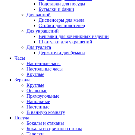
Подставки для посуды
Бутылки и банки
Для ванной
Диспенсеры для мыла
Стойки для полотенец
Для украшений
Вешалки для ювелирных изделий
Шкатулки для украшений
Для туалета
Держатели для бумаги
Часы
Настенные часы
Настольные часы
Круглые
Зеркала
Круглые
Овальные
Прямоугольные
Напольные
Настенные
В ванную комнату
Посуда
Бокалы и стаканы
Бокалы из цветного стекла
Тарелки