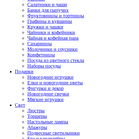
Салатники и чаши
Банки для сыпучих
Фруктовницы и тортницы
Графины и кувшины
Кружки и чашки
Чайники и кофейники
Чайная и кофейная пара
Сахарницы
Молочники и соусники
Конфетницы
Посуда из цветного стекла
Наборы посуды
Подарки
Новогодние игрушки
Елки и новогодние цветы
Фигурки и декор
Новогодние свечки
Мягкие игрушки
Свет
Люстры
Торшеры
Настольные лампы
Абажуры
Подвесные светильники
Бра и канделябры