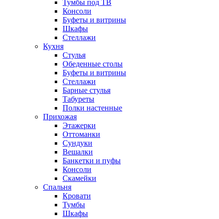
Тумбы под ТВ
Консоли
Буфеты и витрины
Шкафы
Стеллажи
Кухня
Стулья
Обеденные столы
Буфеты и витрины
Стеллажи
Барные стулья
Табуреты
Полки настенные
Прихожая
Этажерки
Оттоманки
Сундуки
Вешалки
Банкетки и пуфы
Консоли
Скамейки
Спальня
Кровати
Тумбы
Шкафы