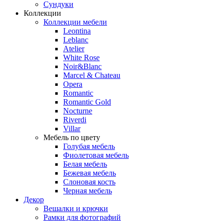
Сундуки
Коллекции
Коллекции мебели
Leontina
Leblanc
Аtelier
White Rose
Noir&Blanc
Marcel & Chateau
Opera
Romantic
Romantic Gold
Nocturne
Riverdi
Villar
Мебель по цвету
Голубая мебель
Фиолетовая мебель
Белая мебель
Бежевая мебель
Слоновая кость
Черная мебель
Декор
Вешалки и крючки
Рамки для фотографий