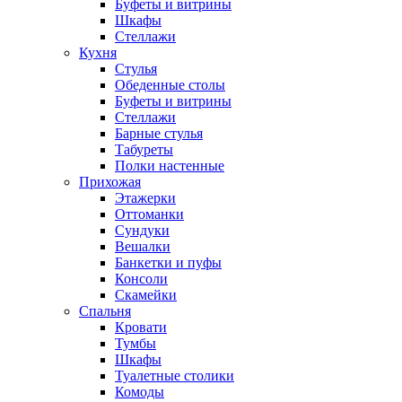
Буфеты и витрины
Шкафы
Стеллажи
Кухня
Стулья
Обеденные столы
Буфеты и витрины
Стеллажи
Барные стулья
Табуреты
Полки настенные
Прихожая
Этажерки
Оттоманки
Сундуки
Вешалки
Банкетки и пуфы
Консоли
Скамейки
Спальня
Кровати
Тумбы
Шкафы
Туалетные столики
Комоды