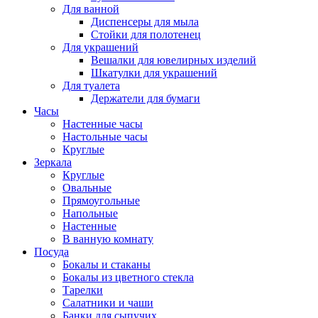
Для ванной
Диспенсеры для мыла
Стойки для полотенец
Для украшений
Вешалки для ювелирных изделий
Шкатулки для украшений
Для туалета
Держатели для бумаги
Часы
Настенные часы
Настольные часы
Круглые
Зеркала
Круглые
Овальные
Прямоугольные
Напольные
Настенные
В ванную комнату
Посуда
Бокалы и стаканы
Бокалы из цветного стекла
Тарелки
Салатники и чаши
Банки для сыпучих