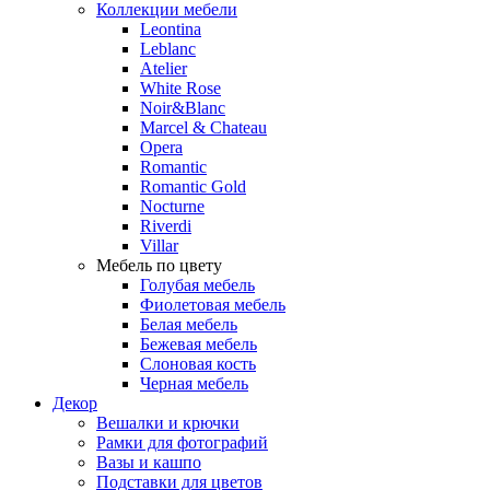
Коллекции мебели
Leontina
Leblanc
Аtelier
White Rose
Noir&Blanc
Marcel & Chateau
Opera
Romantic
Romantic Gold
Nocturne
Riverdi
Villar
Мебель по цвету
Голубая мебель
Фиолетовая мебель
Белая мебель
Бежевая мебель
Слоновая кость
Черная мебель
Декор
Вешалки и крючки
Рамки для фотографий
Вазы и кашпо
Подставки для цветов