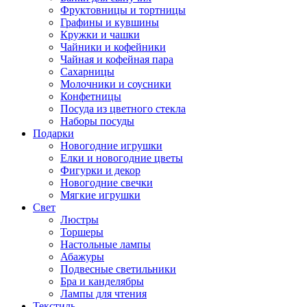
Фруктовницы и тортницы
Графины и кувшины
Кружки и чашки
Чайники и кофейники
Чайная и кофейная пара
Сахарницы
Молочники и соусники
Конфетницы
Посуда из цветного стекла
Наборы посуды
Подарки
Новогодние игрушки
Елки и новогодние цветы
Фигурки и декор
Новогодние свечки
Мягкие игрушки
Свет
Люстры
Торшеры
Настольные лампы
Абажуры
Подвесные светильники
Бра и канделябры
Лампы для чтения
Текстиль