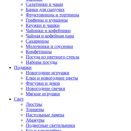
Салатники и чаши
Банки для сыпучих
Фруктовницы и тортницы
Графины и кувшины
Кружки и чашки
Чайники и кофейники
Чайная и кофейная пара
Сахарницы
Молочники и соусники
Конфетницы
Посуда из цветного стекла
Наборы посуды
Подарки
Новогодние игрушки
Елки и новогодние цветы
Фигурки и декор
Новогодние свечки
Мягкие игрушки
Свет
Люстры
Торшеры
Настольные лампы
Абажуры
Подвесные светильники
Бра и канделябры