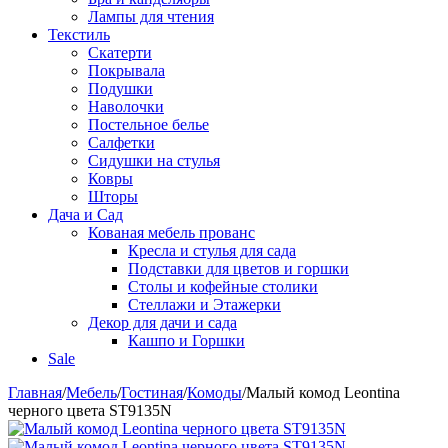
Лампы для чтения
Текстиль
Скатерти
Покрывала
Подушки
Наволочки
Постельное белье
Салфетки
Сидушки на стулья
Ковры
Шторы
Дача и Сад
Кованая мебель прованс
Кресла и стулья для сада
Подставки для цветов и горшки
Столы и кофейные столики
Стеллажи и Этажерки
Декор для дачи и сада
Кашпо и Горшки
Sale
Главная
/
Мебель
/
Гостиная
/
Комоды
/
Малый комод Leontina
черного цвета ST9135N