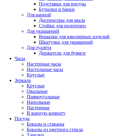
Подставки для посуды
Бутылки и банки
Для ванной
Диспенсеры для мыла
Стойки для полотенец
Для украшений
Вешалки для ювелирных изделий
Шкатулки для украшений
Для туалета
Держатели для бумаги
Часы
Настенные часы
Настольные часы
Круглые
Зеркала
Круглые
Овальные
Прямоугольные
Напольные
Настенные
В ванную комнату
Посуда
Бокалы и стаканы
Бокалы из цветного стекла
Тарелки