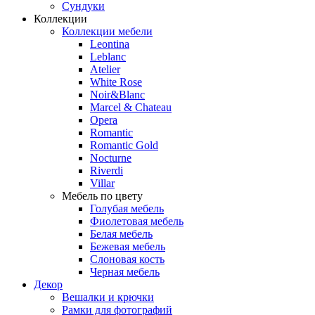
Сундуки
Коллекции
Коллекции мебели
Leontina
Leblanc
Аtelier
White Rose
Noir&Blanc
Marcel & Chateau
Opera
Romantic
Romantic Gold
Nocturne
Riverdi
Villar
Мебель по цвету
Голубая мебель
Фиолетовая мебель
Белая мебель
Бежевая мебель
Слоновая кость
Черная мебель
Декор
Вешалки и крючки
Рамки для фотографий