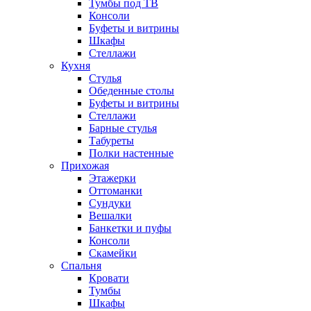
Тумбы под ТВ
Консоли
Буфеты и витрины
Шкафы
Стеллажи
Кухня
Стулья
Обеденные столы
Буфеты и витрины
Стеллажи
Барные стулья
Табуреты
Полки настенные
Прихожая
Этажерки
Оттоманки
Сундуки
Вешалки
Банкетки и пуфы
Консоли
Скамейки
Спальня
Кровати
Тумбы
Шкафы