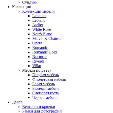
Сундуки
Коллекции
Коллекции мебели
Leontina
Leblanc
Аtelier
White Rose
Noir&Blanc
Marcel & Chateau
Opera
Romantic
Romantic Gold
Nocturne
Riverdi
Villar
Мебель по цвету
Голубая мебель
Фиолетовая мебель
Белая мебель
Бежевая мебель
Слоновая кость
Черная мебель
Декор
Вешалки и крючки
Рамки для фотографий