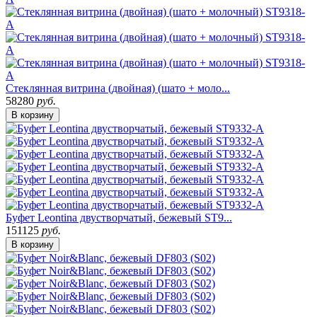
Стеклянная витрина (двойная) (шато + моло...
58280
руб.
В корзину
Буфет Leontina двустворчатый, бежевый ST9...
151125
руб.
В корзину