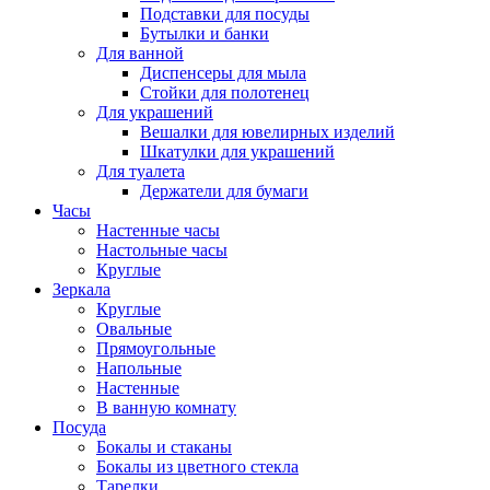
Подставки для посуды
Бутылки и банки
Для ванной
Диспенсеры для мыла
Стойки для полотенец
Для украшений
Вешалки для ювелирных изделий
Шкатулки для украшений
Для туалета
Держатели для бумаги
Часы
Настенные часы
Настольные часы
Круглые
Зеркала
Круглые
Овальные
Прямоугольные
Напольные
Настенные
В ванную комнату
Посуда
Бокалы и стаканы
Бокалы из цветного стекла
Тарелки