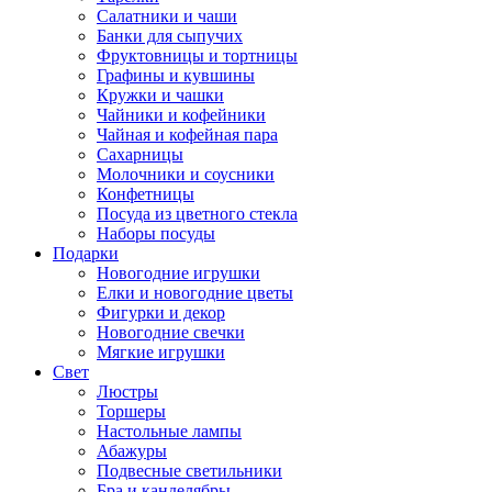
Салатники и чаши
Банки для сыпучих
Фруктовницы и тортницы
Графины и кувшины
Кружки и чашки
Чайники и кофейники
Чайная и кофейная пара
Сахарницы
Молочники и соусники
Конфетницы
Посуда из цветного стекла
Наборы посуды
Подарки
Новогодние игрушки
Елки и новогодние цветы
Фигурки и декор
Новогодние свечки
Мягкие игрушки
Свет
Люстры
Торшеры
Настольные лампы
Абажуры
Подвесные светильники
Бра и канделябры