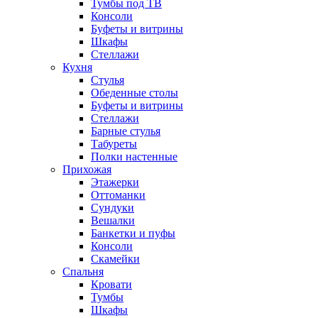
Тумбы под ТВ
Консоли
Буфеты и витрины
Шкафы
Стеллажи
Кухня
Стулья
Обеденные столы
Буфеты и витрины
Стеллажи
Барные стулья
Табуреты
Полки настенные
Прихожая
Этажерки
Оттоманки
Сундуки
Вешалки
Банкетки и пуфы
Консоли
Скамейки
Спальня
Кровати
Тумбы
Шкафы