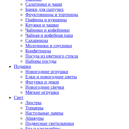
Салатники и чаши
Банки для сыпучих
Фруктовницы и тортницы
Графины и кувшины
Кружки и чашки
Чайники и кофейники
Чайная и кофейная пара
Сахарницы
Молочники и соусники
Конфетницы
Посуда из цветного стекла
Наборы посуды
Подарки
Новогодние игрушки
Елки и новогодние цветы
Фигурки и декор
Новогодние свечки
Мягкие игрушки
Свет
Люстры
Торшеры
Настольные лампы
Абажуры
Подвесные светильники
Бра и канделябры