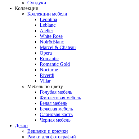
Сундуки
Коллекции
Коллекции мебели
Leontina
Leblanc
Аtelier
White Rose
Noir&Blanc
Marcel & Chateau
Opera
Romantic
Romantic Gold
Nocturne
Riverdi
Villar
Мебель по цвету
Голубая мебель
Фиолетовая мебель
Белая мебель
Бежевая мебель
Слоновая кость
Черная мебель
Декор
Вешалки и крючки
Рамки для фотографий