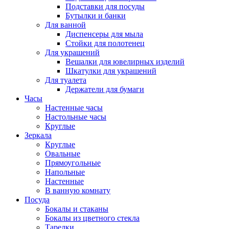
Подставки для посуды
Бутылки и банки
Для ванной
Диспенсеры для мыла
Стойки для полотенец
Для украшений
Вешалки для ювелирных изделий
Шкатулки для украшений
Для туалета
Держатели для бумаги
Часы
Настенные часы
Настольные часы
Круглые
Зеркала
Круглые
Овальные
Прямоугольные
Напольные
Настенные
В ванную комнату
Посуда
Бокалы и стаканы
Бокалы из цветного стекла
Тарелки