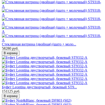
Стеклянная витрина (двойная) (шато + моло...
58280
руб.
В корзину
Буфет Leontina двустворчатый, бежевый ST9...
151125
руб.
В корзину