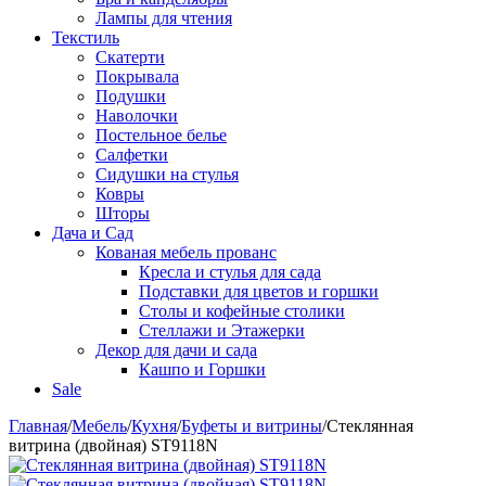
Лампы для чтения
Текстиль
Скатерти
Покрывала
Подушки
Наволочки
Постельное белье
Салфетки
Сидушки на стулья
Ковры
Шторы
Дача и Сад
Кованая мебель прованс
Кресла и стулья для сада
Подставки для цветов и горшки
Столы и кофейные столики
Стеллажи и Этажерки
Декор для дачи и сада
Кашпо и Горшки
Sale
Главная
/
Мебель
/
Кухня
/
Буфеты и витрины
/
Стеклянная
витрина (двойная) ST9118N