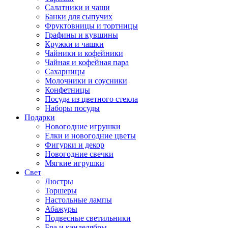
Салатники и чаши
Банки для сыпучих
Фруктовницы и тортницы
Графины и кувшины
Кружки и чашки
Чайники и кофейники
Чайная и кофейная пара
Сахарницы
Молочники и соусники
Конфетницы
Посуда из цветного стекла
Наборы посуды
Подарки
Новогодние игрушки
Елки и новогодние цветы
Фигурки и декор
Новогодние свечки
Мягкие игрушки
Свет
Люстры
Торшеры
Настольные лампы
Абажуры
Подвесные светильники
Бра и канделябры