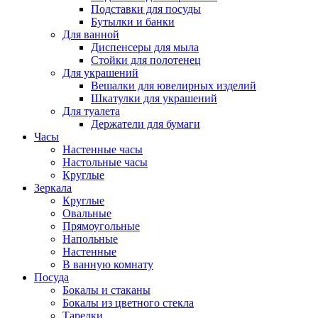
Подставки для посуды
Бутылки и банки
Для ванной
Диспенсеры для мыла
Стойки для полотенец
Для украшений
Вешалки для ювелирных изделий
Шкатулки для украшений
Для туалета
Держатели для бумаги
Часы
Настенные часы
Настольные часы
Круглые
Зеркала
Круглые
Овальные
Прямоугольные
Напольные
Настенные
В ванную комнату
Посуда
Бокалы и стаканы
Бокалы из цветного стекла
Тарелки