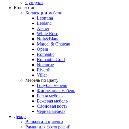
Сундуки
Коллекции
Коллекции мебели
Leontina
Leblanc
Аtelier
White Rose
Noir&Blanc
Marcel & Chateau
Opera
Romantic
Romantic Gold
Nocturne
Riverdi
Villar
Мебель по цвету
Голубая мебель
Фиолетовая мебель
Белая мебель
Бежевая мебель
Слоновая кость
Черная мебель
Декор
Вешалки и крючки
Рамки для фотографий