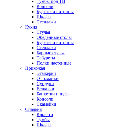
Тумбы под ТВ
Консоли
Буфеты и витрины
Шкафы
Стеллажи
Кухня
Стулья
Обеденные столы
Буфеты и витрины
Стеллажи
Барные стулья
Табуреты
Полки настенные
Прихожая
Этажерки
Оттоманки
Сундуки
Вешалки
Банкетки и пуфы
Консоли
Скамейки
Спальня
Кровати
Тумбы
Шкафы