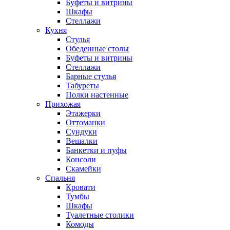
Буфеты и витрины
Шкафы
Стеллажи
Кухня
Стулья
Обеденные столы
Буфеты и витрины
Стеллажи
Барные стулья
Табуреты
Полки настенные
Прихожая
Этажерки
Оттоманки
Сундуки
Вешалки
Банкетки и пуфы
Консоли
Скамейки
Спальня
Кровати
Тумбы
Шкафы
Туалетные столики
Комоды