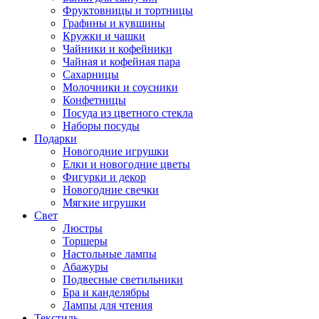
Фруктовницы и тортницы
Графины и кувшины
Кружки и чашки
Чайники и кофейники
Чайная и кофейная пара
Сахарницы
Молочники и соусники
Конфетницы
Посуда из цветного стекла
Наборы посуды
Подарки
Новогодние игрушки
Елки и новогодние цветы
Фигурки и декор
Новогодние свечки
Мягкие игрушки
Свет
Люстры
Торшеры
Настольные лампы
Абажуры
Подвесные светильники
Бра и канделябры
Лампы для чтения
Текстиль