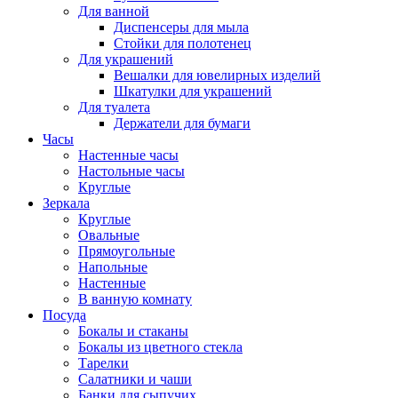
Для ванной
Диспенсеры для мыла
Стойки для полотенец
Для украшений
Вешалки для ювелирных изделий
Шкатулки для украшений
Для туалета
Держатели для бумаги
Часы
Настенные часы
Настольные часы
Круглые
Зеркала
Круглые
Овальные
Прямоугольные
Напольные
Настенные
В ванную комнату
Посуда
Бокалы и стаканы
Бокалы из цветного стекла
Тарелки
Салатники и чаши
Банки для сыпучих