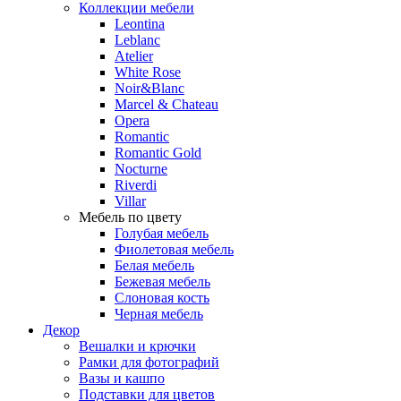
Коллекции мебели
Leontina
Leblanc
Аtelier
White Rose
Noir&Blanc
Marcel & Chateau
Opera
Romantic
Romantic Gold
Nocturne
Riverdi
Villar
Мебель по цвету
Голубая мебель
Фиолетовая мебель
Белая мебель
Бежевая мебель
Слоновая кость
Черная мебель
Декор
Вешалки и крючки
Рамки для фотографий
Вазы и кашпо
Подставки для цветов