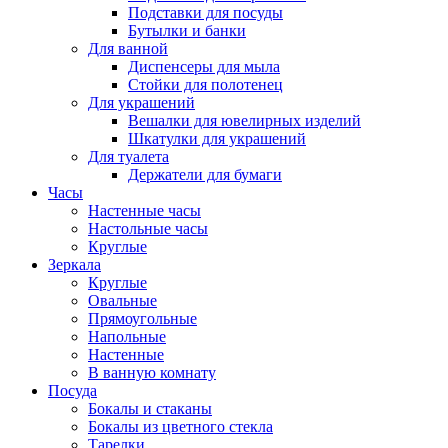
Подставки для посуды
Бутылки и банки
Для ванной
Диспенсеры для мыла
Стойки для полотенец
Для украшений
Вешалки для ювелирных изделий
Шкатулки для украшений
Для туалета
Держатели для бумаги
Часы
Настенные часы
Настольные часы
Круглые
Зеркала
Круглые
Овальные
Прямоугольные
Напольные
Настенные
В ванную комнату
Посуда
Бокалы и стаканы
Бокалы из цветного стекла
Тарелки