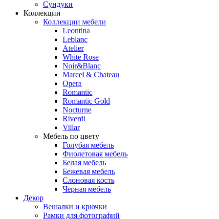
Сундуки
Коллекции
Коллекции мебели
Leontina
Leblanc
Аtelier
White Rose
Noir&Blanc
Marcel & Chateau
Opera
Romantic
Romantic Gold
Nocturne
Riverdi
Villar
Мебель по цвету
Голубая мебель
Фиолетовая мебель
Белая мебель
Бежевая мебель
Слоновая кость
Черная мебель
Декор
Вешалки и крючки
Рамки для фотографий