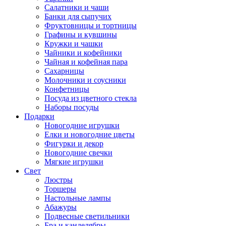
Салатники и чаши
Банки для сыпучих
Фруктовницы и тортницы
Графины и кувшины
Кружки и чашки
Чайники и кофейники
Чайная и кофейная пара
Сахарницы
Молочники и соусники
Конфетницы
Посуда из цветного стекла
Наборы посуды
Подарки
Новогодние игрушки
Елки и новогодние цветы
Фигурки и декор
Новогодние свечки
Мягкие игрушки
Свет
Люстры
Торшеры
Настольные лампы
Абажуры
Подвесные светильники
Бра и канделябры