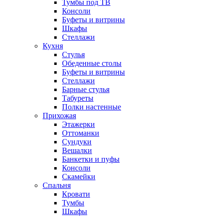
Тумбы под ТВ
Консоли
Буфеты и витрины
Шкафы
Стеллажи
Кухня
Стулья
Обеденные столы
Буфеты и витрины
Стеллажи
Барные стулья
Табуреты
Полки настенные
Прихожая
Этажерки
Оттоманки
Сундуки
Вешалки
Банкетки и пуфы
Консоли
Скамейки
Спальня
Кровати
Тумбы
Шкафы