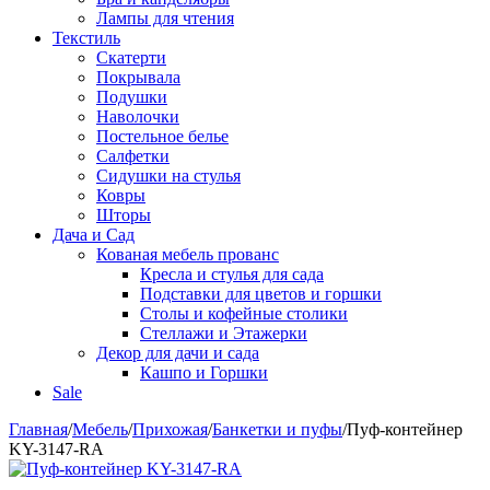
Лампы для чтения
Текстиль
Скатерти
Покрывала
Подушки
Наволочки
Постельное белье
Салфетки
Сидушки на стулья
Ковры
Шторы
Дача и Сад
Кованая мебель прованс
Кресла и стулья для сада
Подставки для цветов и горшки
Столы и кофейные столики
Стеллажи и Этажерки
Декор для дачи и сада
Кашпо и Горшки
Sale
Главная
/
Мебель
/
Прихожая
/
Банкетки и пуфы
/
Пуф-контейнер
KY-3147-RA