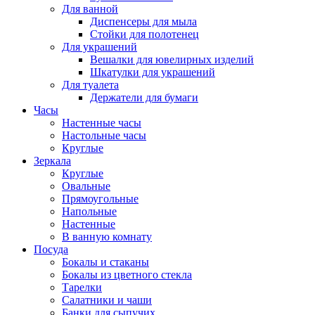
Для ванной
Диспенсеры для мыла
Стойки для полотенец
Для украшений
Вешалки для ювелирных изделий
Шкатулки для украшений
Для туалета
Держатели для бумаги
Часы
Настенные часы
Настольные часы
Круглые
Зеркала
Круглые
Овальные
Прямоугольные
Напольные
Настенные
В ванную комнату
Посуда
Бокалы и стаканы
Бокалы из цветного стекла
Тарелки
Салатники и чаши
Банки для сыпучих