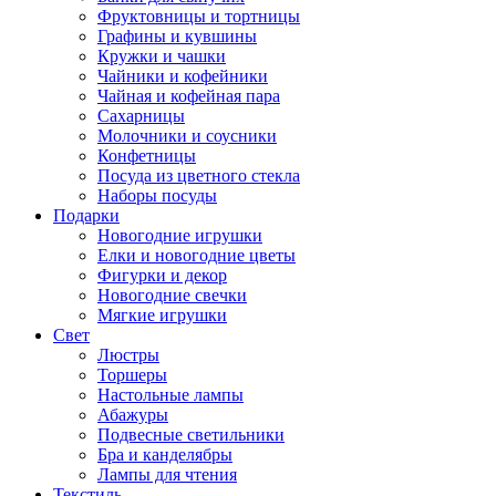
Фруктовницы и тортницы
Графины и кувшины
Кружки и чашки
Чайники и кофейники
Чайная и кофейная пара
Сахарницы
Молочники и соусники
Конфетницы
Посуда из цветного стекла
Наборы посуды
Подарки
Новогодние игрушки
Елки и новогодние цветы
Фигурки и декор
Новогодние свечки
Мягкие игрушки
Свет
Люстры
Торшеры
Настольные лампы
Абажуры
Подвесные светильники
Бра и канделябры
Лампы для чтения
Текстиль