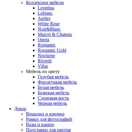
Коллекции мебели
Leontina
Leblanc
Аtelier
White Rose
Noir&Blanc
Marcel & Chateau
Opera
Romantic
Romantic Gold
Nocturne
Riverdi
Villar
Мебель по цвету
Голубая мебель
Фиолетовая мебель
Белая мебель
Бежевая мебель
Слоновая кость
Черная мебель
Декор
Вешалки и крючки
Рамки для фотографий
Вазы и кашпо
Подставки для цветов