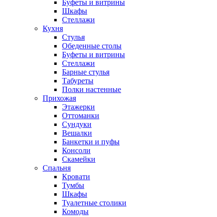
Буфеты и витрины
Шкафы
Стеллажи
Кухня
Стулья
Обеденные столы
Буфеты и витрины
Стеллажи
Барные стулья
Табуреты
Полки настенные
Прихожая
Этажерки
Оттоманки
Сундуки
Вешалки
Банкетки и пуфы
Консоли
Скамейки
Спальня
Кровати
Тумбы
Шкафы
Туалетные столики
Комоды