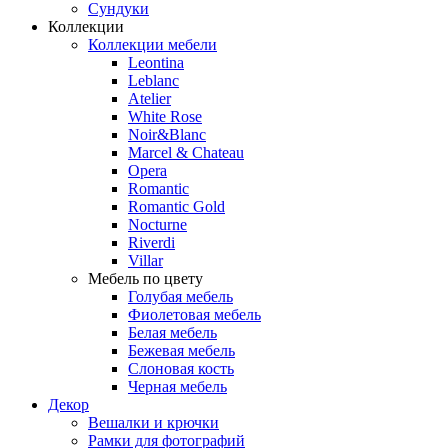
Сундуки
Коллекции
Коллекции мебели
Leontina
Leblanc
Аtelier
White Rose
Noir&Blanc
Marcel & Chateau
Opera
Romantic
Romantic Gold
Nocturne
Riverdi
Villar
Мебель по цвету
Голубая мебель
Фиолетовая мебель
Белая мебель
Бежевая мебель
Слоновая кость
Черная мебель
Декор
Вешалки и крючки
Рамки для фотографий