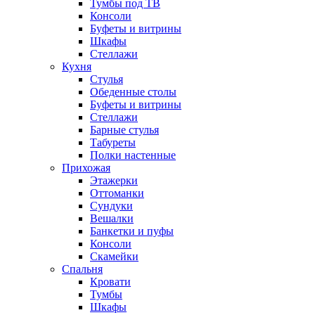
Тумбы под ТВ
Консоли
Буфеты и витрины
Шкафы
Стеллажи
Кухня
Стулья
Обеденные столы
Буфеты и витрины
Стеллажи
Барные стулья
Табуреты
Полки настенные
Прихожая
Этажерки
Оттоманки
Сундуки
Вешалки
Банкетки и пуфы
Консоли
Скамейки
Спальня
Кровати
Тумбы
Шкафы