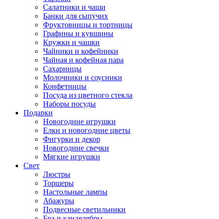
Салатники и чаши
Банки для сыпучих
Фруктовницы и тортницы
Графины и кувшины
Кружки и чашки
Чайники и кофейники
Чайная и кофейная пара
Сахарницы
Молочники и соусники
Конфетницы
Посуда из цветного стекла
Наборы посуды
Подарки
Новогодние игрушки
Елки и новогодние цветы
Фигурки и декор
Новогодние свечки
Мягкие игрушки
Свет
Люстры
Торшеры
Настольные лампы
Абажуры
Подвесные светильники
Бра и канделябры