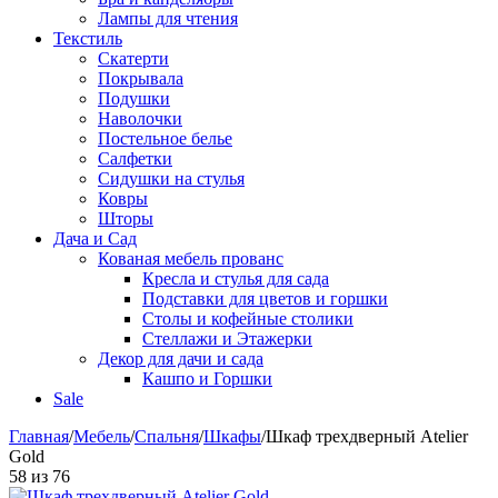
Лампы для чтения
Текстиль
Скатерти
Покрывала
Подушки
Наволочки
Постельное белье
Салфетки
Сидушки на стулья
Ковры
Шторы
Дача и Сад
Кованая мебель прованс
Кресла и стулья для сада
Подставки для цветов и горшки
Столы и кофейные столики
Стеллажи и Этажерки
Декор для дачи и сада
Кашпо и Горшки
Sale
Главная
/
Мебель
/
Спальня
/
Шкафы
/
Шкаф трехдверный Atelier
Gold
58
из
76