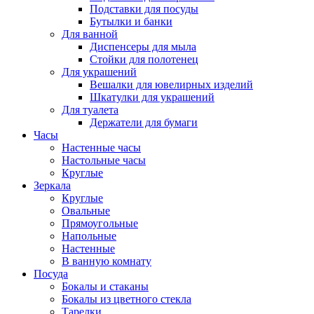
Подставки для посуды
Бутылки и банки
Для ванной
Диспенсеры для мыла
Стойки для полотенец
Для украшений
Вешалки для ювелирных изделий
Шкатулки для украшений
Для туалета
Держатели для бумаги
Часы
Настенные часы
Настольные часы
Круглые
Зеркала
Круглые
Овальные
Прямоугольные
Напольные
Настенные
В ванную комнату
Посуда
Бокалы и стаканы
Бокалы из цветного стекла
Тарелки