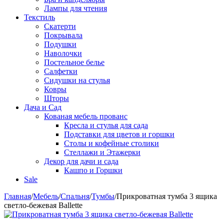
Лампы для чтения
Текстиль
Скатерти
Покрывала
Подушки
Наволочки
Постельное белье
Салфетки
Сидушки на стулья
Ковры
Шторы
Дача и Сад
Кованая мебель прованс
Кресла и стулья для сада
Подставки для цветов и горшки
Столы и кофейные столики
Стеллажи и Этажерки
Декор для дачи и сада
Кашпо и Горшки
Sale
Главная
/
Мебель
/
Спальня
/
Тумбы
/
Прикроватная тумба 3 ящика
светло-бежевая Ballette