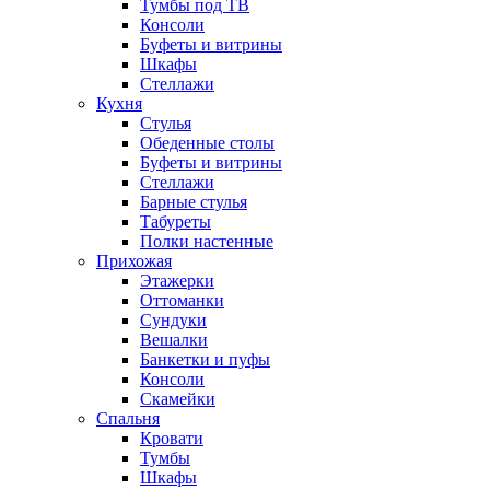
Тумбы под ТВ
Консоли
Буфеты и витрины
Шкафы
Стеллажи
Кухня
Стулья
Обеденные столы
Буфеты и витрины
Стеллажи
Барные стулья
Табуреты
Полки настенные
Прихожая
Этажерки
Оттоманки
Сундуки
Вешалки
Банкетки и пуфы
Консоли
Скамейки
Спальня
Кровати
Тумбы
Шкафы