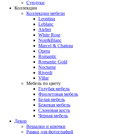
Сундуки
Коллекции
Коллекции мебели
Leontina
Leblanc
Аtelier
White Rose
Noir&Blanc
Marcel & Chateau
Opera
Romantic
Romantic Gold
Nocturne
Riverdi
Villar
Мебель по цвету
Голубая мебель
Фиолетовая мебель
Белая мебель
Бежевая мебель
Слоновая кость
Черная мебель
Декор
Вешалки и крючки
Рамки для фотографий