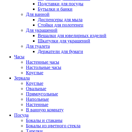
Подставки для посуды
Бутылки и банки
Для ванной
Диспенсеры для мыла
Стойки для полотенец
Для украшений
Вешалки для ювелирных изделий
Шкатулки для украшений
Для туалета
Держатели для бумаги
Часы
Настенные часы
Настольные часы
Круглые
Зеркала
Круглые
Овальные
Прямоугольные
Напольные
Настенные
В ванную комнату
Посуда
Бокалы и стаканы
Бокалы из цветного стекла
Тарелки