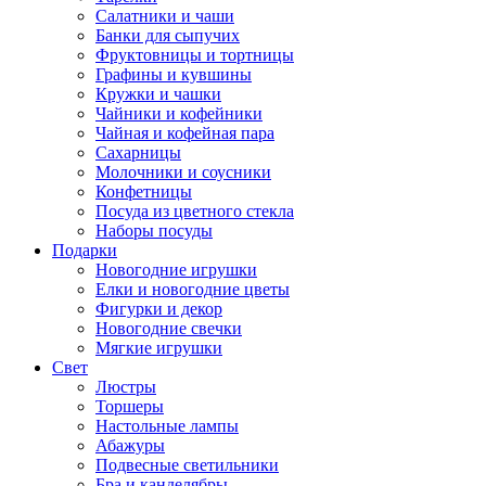
Салатники и чаши
Банки для сыпучих
Фруктовницы и тортницы
Графины и кувшины
Кружки и чашки
Чайники и кофейники
Чайная и кофейная пара
Сахарницы
Молочники и соусники
Конфетницы
Посуда из цветного стекла
Наборы посуды
Подарки
Новогодние игрушки
Елки и новогодние цветы
Фигурки и декор
Новогодние свечки
Мягкие игрушки
Свет
Люстры
Торшеры
Настольные лампы
Абажуры
Подвесные светильники
Бра и канделябры