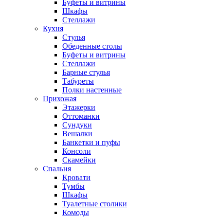
Буфеты и витрины
Шкафы
Стеллажи
Кухня
Стулья
Обеденные столы
Буфеты и витрины
Стеллажи
Барные стулья
Табуреты
Полки настенные
Прихожая
Этажерки
Оттоманки
Сундуки
Вешалки
Банкетки и пуфы
Консоли
Скамейки
Спальня
Кровати
Тумбы
Шкафы
Туалетные столики
Комоды