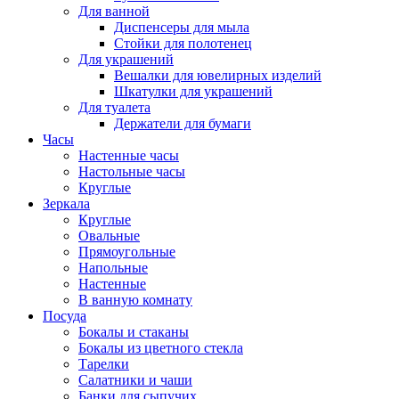
Для ванной
Диспенсеры для мыла
Стойки для полотенец
Для украшений
Вешалки для ювелирных изделий
Шкатулки для украшений
Для туалета
Держатели для бумаги
Часы
Настенные часы
Настольные часы
Круглые
Зеркала
Круглые
Овальные
Прямоугольные
Напольные
Настенные
В ванную комнату
Посуда
Бокалы и стаканы
Бокалы из цветного стекла
Тарелки
Салатники и чаши
Банки для сыпучих