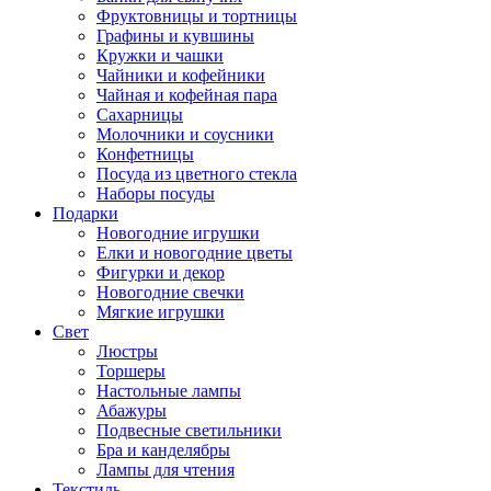
Фруктовницы и тортницы
Графины и кувшины
Кружки и чашки
Чайники и кофейники
Чайная и кофейная пара
Сахарницы
Молочники и соусники
Конфетницы
Посуда из цветного стекла
Наборы посуды
Подарки
Новогодние игрушки
Елки и новогодние цветы
Фигурки и декор
Новогодние свечки
Мягкие игрушки
Свет
Люстры
Торшеры
Настольные лампы
Абажуры
Подвесные светильники
Бра и канделябры
Лампы для чтения
Текстиль