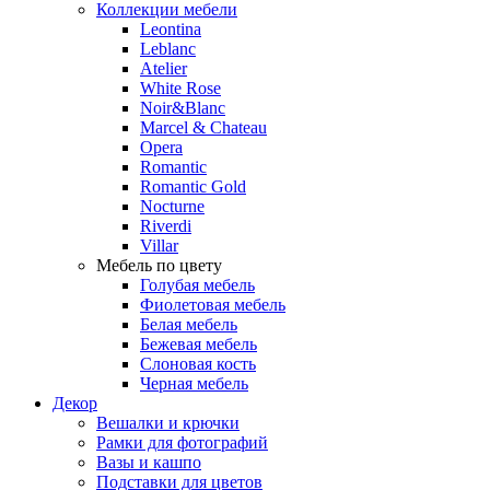
Коллекции мебели
Leontina
Leblanc
Аtelier
White Rose
Noir&Blanc
Marcel & Chateau
Opera
Romantic
Romantic Gold
Nocturne
Riverdi
Villar
Мебель по цвету
Голубая мебель
Фиолетовая мебель
Белая мебель
Бежевая мебель
Слоновая кость
Черная мебель
Декор
Вешалки и крючки
Рамки для фотографий
Вазы и кашпо
Подставки для цветов