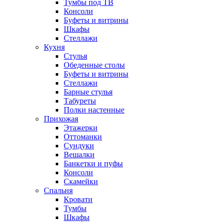
Тумбы под ТВ
Консоли
Буфеты и витрины
Шкафы
Стеллажи
Кухня
Стулья
Обеденные столы
Буфеты и витрины
Стеллажи
Барные стулья
Табуреты
Полки настенные
Прихожая
Этажерки
Оттоманки
Сундуки
Вешалки
Банкетки и пуфы
Консоли
Скамейки
Спальня
Кровати
Тумбы
Шкафы