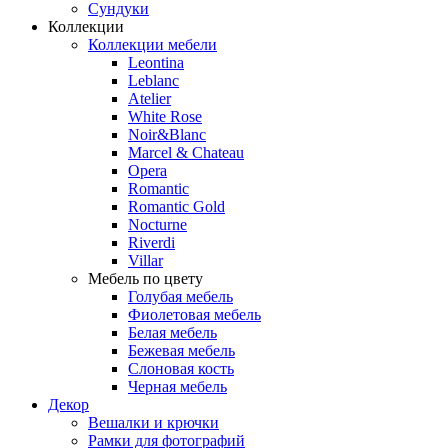
Сундуки
Коллекции
Коллекции мебели
Leontina
Leblanc
Аtelier
White Rose
Noir&Blanc
Marcel & Chateau
Opera
Romantic
Romantic Gold
Nocturne
Riverdi
Villar
Мебель по цвету
Голубая мебель
Фиолетовая мебель
Белая мебель
Бежевая мебель
Слоновая кость
Черная мебель
Декор
Вешалки и крючки
Рамки для фотографий