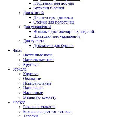
Подставки для посуды
Бутылки и банки
Для ванной
Диспенсеры для мыла
Стойки для полотенец
Для украшений
Вешалки для ювелирных изделий
Шкатулки для украшений
Для туалета
Держатели для бумаги
Часы
Настенные часы
Настольные часы
Круглые
Зеркала
Круглые
Овальные
Прямоугольные
Напольные
Настенные
В ванную комнату
Посуда
Бокалы и стаканы
Бокалы из цветного стекла
Тарелки