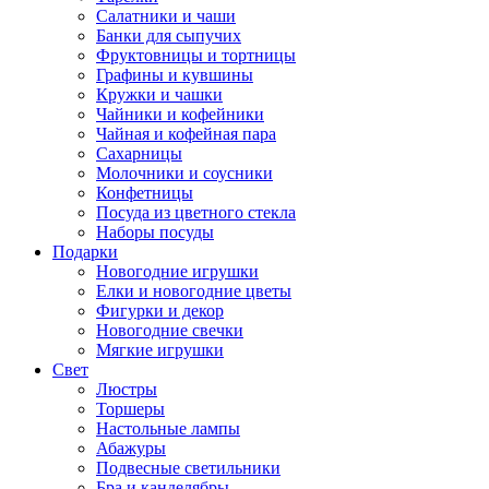
Салатники и чаши
Банки для сыпучих
Фруктовницы и тортницы
Графины и кувшины
Кружки и чашки
Чайники и кофейники
Чайная и кофейная пара
Сахарницы
Молочники и соусники
Конфетницы
Посуда из цветного стекла
Наборы посуды
Подарки
Новогодние игрушки
Елки и новогодние цветы
Фигурки и декор
Новогодние свечки
Мягкие игрушки
Свет
Люстры
Торшеры
Настольные лампы
Абажуры
Подвесные светильники
Бра и канделябры