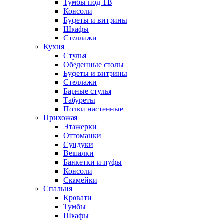
Тумбы под ТВ
Консоли
Буфеты и витрины
Шкафы
Стеллажи
Кухня
Стулья
Обеденные столы
Буфеты и витрины
Стеллажи
Барные стулья
Табуреты
Полки настенные
Прихожая
Этажерки
Оттоманки
Сундуки
Вешалки
Банкетки и пуфы
Консоли
Скамейки
Спальня
Кровати
Тумбы
Шкафы