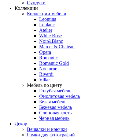
Сундуки
Коллекции
Коллекции мебели
Leontina
Leblanc
Аtelier
White Rose
Noir&Blanc
Marcel & Chateau
Opera
Romantic
Romantic Gold
Nocturne
Riverdi
Villar
Мебель по цвету
Голубая мебель
Фиолетовая мебель
Белая мебель
Бежевая мебель
Слоновая кость
Черная мебель
Декор
Вешалки и крючки
Рамки для фотографий