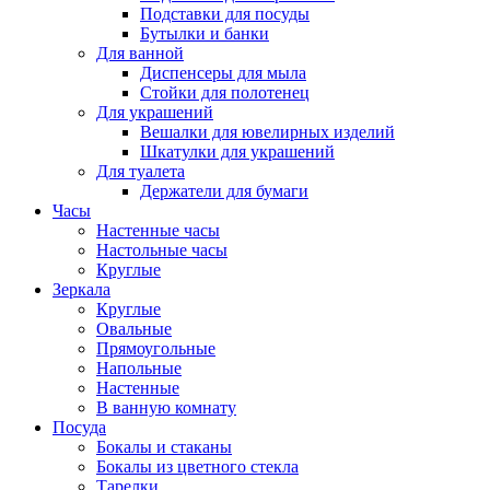
Подставки для посуды
Бутылки и банки
Для ванной
Диспенсеры для мыла
Стойки для полотенец
Для украшений
Вешалки для ювелирных изделий
Шкатулки для украшений
Для туалета
Держатели для бумаги
Часы
Настенные часы
Настольные часы
Круглые
Зеркала
Круглые
Овальные
Прямоугольные
Напольные
Настенные
В ванную комнату
Посуда
Бокалы и стаканы
Бокалы из цветного стекла
Тарелки