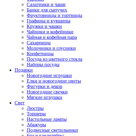
Салатники и чаши
Банки для сыпучих
Фруктовницы и тортницы
Графины и кувшины
Кружки и чашки
Чайники и кофейники
Чайная и кофейная пара
Сахарницы
Молочники и соусники
Конфетницы
Посуда из цветного стекла
Наборы посуды
Подарки
Новогодние игрушки
Елки и новогодние цветы
Фигурки и декор
Новогодние свечки
Мягкие игрушки
Свет
Люстры
Торшеры
Настольные лампы
Абажуры
Подвесные светильники
Бра и канделябры