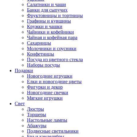
Салатники и чаши
Банки для сыпучих
Фруктовницы и тортницы
Графины и кувшины
Кружки и чашки
Чайники и кофейники
Чайная и кофейная пара
Сахарницы
Молочники и соусники
Конфетницы
Посуда из цветного стекла
Наборы посуды
Подарки
Новогодние игрушки
Елки и новогодние цветы
Фигурки и декор
Новогодние свечки
Мягкие игрушки
Свет
Люстры
Торшеры
Настольные лампы
Абажуры
Подвесные светильники
Бра и канделябры