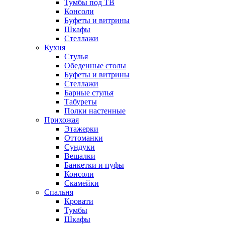
Тумбы под ТВ
Консоли
Буфеты и витрины
Шкафы
Стеллажи
Кухня
Стулья
Обеденные столы
Буфеты и витрины
Стеллажи
Барные стулья
Табуреты
Полки настенные
Прихожая
Этажерки
Оттоманки
Сундуки
Вешалки
Банкетки и пуфы
Консоли
Скамейки
Спальня
Кровати
Тумбы
Шкафы