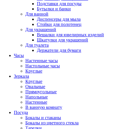
Подставки для посуды
Бутылки и банки
Для ванной
Диспенсеры для мыла
Стойки для полотенец
Для украшений
Вешалки для ювелирных изделий
Шкатулки для украшений
Для туалета
Держатели для бумаги
Часы
Настенные часы
Настольные часы
Круглые
Зеркала
Круглые
Овальные
Прямоугольные
Напольные
Настенные
В ванную комнату
Посуда
Бокалы и стаканы
Бокалы из цветного стекла
Тарелки