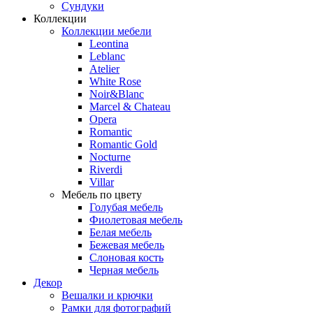
Сундуки
Коллекции
Коллекции мебели
Leontina
Leblanc
Аtelier
White Rose
Noir&Blanc
Marcel & Chateau
Opera
Romantic
Romantic Gold
Nocturne
Riverdi
Villar
Мебель по цвету
Голубая мебель
Фиолетовая мебель
Белая мебель
Бежевая мебель
Слоновая кость
Черная мебель
Декор
Вешалки и крючки
Рамки для фотографий