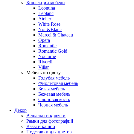
Коллекции мебели
Leontina
Leblanc
Аtelier
White Rose
Noir&Blanc
Marcel & Chateau
Opera
Romantic
Romantic Gold
Nocturne
Riverdi
Villar
Мебель по цвету
Голубая мебель
Фиолетовая мебель
Белая мебель
Бежевая мебель
Слоновая кость
Черная мебель
Декор
Вешалки и крючки
Рамки для фотографий
Вазы и кашпо
Подставки для цветов