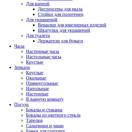
Для ванной
Диспенсеры для мыла
Стойки для полотенец
Для украшений
Вешалки для ювелирных изделий
Шкатулки для украшений
Для туалета
Держатели для бумаги
Часы
Настенные часы
Настольные часы
Круглые
Зеркала
Круглые
Овальные
Прямоугольные
Напольные
Настенные
В ванную комнату
Посуда
Бокалы и стаканы
Бокалы из цветного стекла
Тарелки
Салатники и чаши
Банки для сыпучих