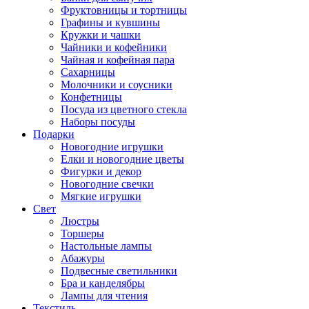
Фруктовницы и тортницы
Графины и кувшины
Кружки и чашки
Чайники и кофейники
Чайная и кофейная пара
Сахарницы
Молочники и соусники
Конфетницы
Посуда из цветного стекла
Наборы посуды
Подарки
Новогодние игрушки
Елки и новогодние цветы
Фигурки и декор
Новогодние свечки
Мягкие игрушки
Свет
Люстры
Торшеры
Настольные лампы
Абажуры
Подвесные светильники
Бра и канделябры
Лампы для чтения
Текстиль