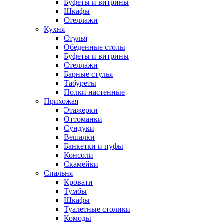
Буфеты и витрины
Шкафы
Стеллажи
Кухня
Стулья
Обеденные столы
Буфеты и витрины
Стеллажи
Барные стулья
Табуреты
Полки настенные
Прихожая
Этажерки
Оттоманки
Сундуки
Вешалки
Банкетки и пуфы
Консоли
Скамейки
Спальня
Кровати
Тумбы
Шкафы
Туалетные столики
Комоды