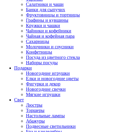
Салатники и чаши
Банки для сыпучих
Фруктовницы и тортницы
Графины и кувшины
Кружки и чашки
Чайники и кофейники
Чайная и кофейная пара
Сахарницы
Молочники и соусники
Конфетницы
Посуда из цветного стекла
Наборы посуды
Подарки
Новогодние игрушки
Елки и новогодние цветы
Фигурки и декор
Новогодние свечки
Мягкие игрушки
Свет
Люстры
Торшеры
Настольные лампы
Абажуры
Подвесные светильники
Бра и канделябры