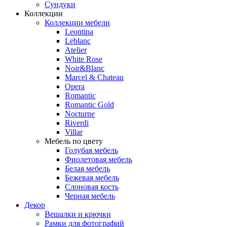
Сундуки
Коллекции
Коллекции мебели
Leontina
Leblanc
Аtelier
White Rose
Noir&Blanc
Marcel & Chateau
Opera
Romantic
Romantic Gold
Nocturne
Riverdi
Villar
Мебель по цвету
Голубая мебель
Фиолетовая мебель
Белая мебель
Бежевая мебель
Слоновая кость
Черная мебель
Декор
Вешалки и крючки
Рамки для фотографий