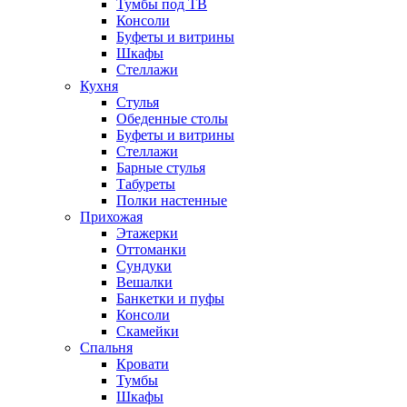
Тумбы под ТВ
Консоли
Буфеты и витрины
Шкафы
Стеллажи
Кухня
Стулья
Обеденные столы
Буфеты и витрины
Стеллажи
Барные стулья
Табуреты
Полки настенные
Прихожая
Этажерки
Оттоманки
Сундуки
Вешалки
Банкетки и пуфы
Консоли
Скамейки
Спальня
Кровати
Тумбы
Шкафы