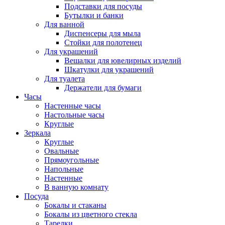
Подставки для посуды
Бутылки и банки
Для ванной
Диспенсеры для мыла
Стойки для полотенец
Для украшений
Вешалки для ювелирных изделий
Шкатулки для украшений
Для туалета
Держатели для бумаги
Часы
Настенные часы
Настольные часы
Круглые
Зеркала
Круглые
Овальные
Прямоугольные
Напольные
Настенные
В ванную комнату
Посуда
Бокалы и стаканы
Бокалы из цветного стекла
Тарелки