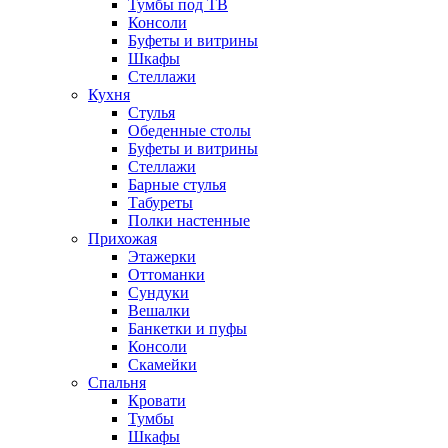
Тумбы под ТВ
Консоли
Буфеты и витрины
Шкафы
Стеллажи
Кухня
Стулья
Обеденные столы
Буфеты и витрины
Стеллажи
Барные стулья
Табуреты
Полки настенные
Прихожая
Этажерки
Оттоманки
Сундуки
Вешалки
Банкетки и пуфы
Консоли
Скамейки
Спальня
Кровати
Тумбы
Шкафы