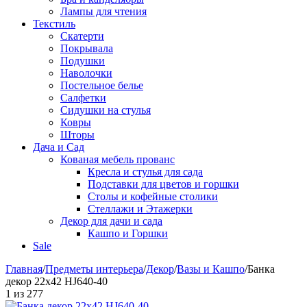
Лампы для чтения
Текстиль
Скатерти
Покрывала
Подушки
Наволочки
Постельное белье
Салфетки
Сидушки на стулья
Ковры
Шторы
Дача и Сад
Кованая мебель прованс
Кресла и стулья для сада
Подставки для цветов и горшки
Столы и кофейные столики
Стеллажи и Этажерки
Декор для дачи и сада
Кашпо и Горшки
Sale
Главная
/
Предметы интерьера
/
Декор
/
Вазы и Кашпо
/
Банка
декор 22х42 HJ640-40
1
из
277