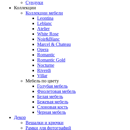
Сундуки
Коллекции
Коллекции мебели
Leontina
Leblanc
Аtelier
White Rose
Noir&Blanc
Marcel & Chateau
Opera
Romantic
Romantic Gold
Nocturne
Riverdi
Villar
Мебель по цвету
Голубая мебель
Фиолетовая мебель
Белая мебель
Бежевая мебель
Слоновая кость
Черная мебель
Декор
Вешалки и крючки
Рамки для фотографий