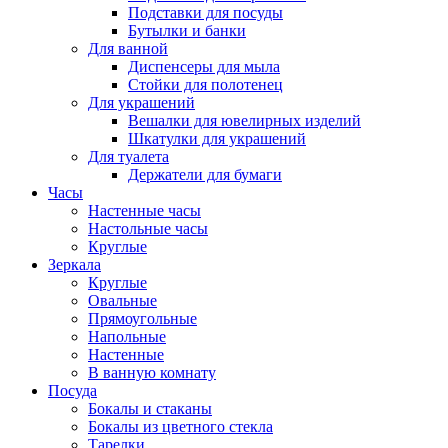
Подставки для посуды
Бутылки и банки
Для ванной
Диспенсеры для мыла
Стойки для полотенец
Для украшений
Вешалки для ювелирных изделий
Шкатулки для украшений
Для туалета
Держатели для бумаги
Часы
Настенные часы
Настольные часы
Круглые
Зеркала
Круглые
Овальные
Прямоугольные
Напольные
Настенные
В ванную комнату
Посуда
Бокалы и стаканы
Бокалы из цветного стекла
Тарелки