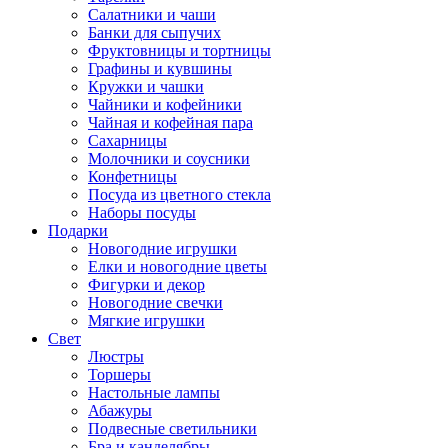
Салатники и чаши
Банки для сыпучих
Фруктовницы и тортницы
Графины и кувшины
Кружки и чашки
Чайники и кофейники
Чайная и кофейная пара
Сахарницы
Молочники и соусники
Конфетницы
Посуда из цветного стекла
Наборы посуды
Подарки
Новогодние игрушки
Елки и новогодние цветы
Фигурки и декор
Новогодние свечки
Мягкие игрушки
Свет
Люстры
Торшеры
Настольные лампы
Абажуры
Подвесные светильники
Бра и канделябры