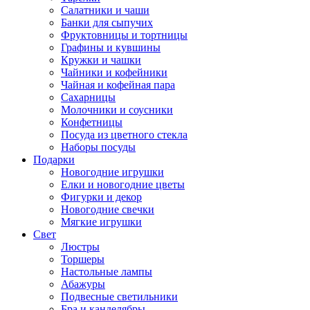
Салатники и чаши
Банки для сыпучих
Фруктовницы и тортницы
Графины и кувшины
Кружки и чашки
Чайники и кофейники
Чайная и кофейная пара
Сахарницы
Молочники и соусники
Конфетницы
Посуда из цветного стекла
Наборы посуды
Подарки
Новогодние игрушки
Елки и новогодние цветы
Фигурки и декор
Новогодние свечки
Мягкие игрушки
Свет
Люстры
Торшеры
Настольные лампы
Абажуры
Подвесные светильники
Бра и канделябры