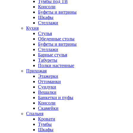
Тумбы под ТВ
Консоли
Буфеты и витрины
Шкафы
Стеллажи
Кухня
Стулья
Обеденные столы
Буфеты и витрины
Стеллажи
Барные стулья
Табуреты
Полки настенные
Прихожая
Этажерки
Оттоманки
Сундуки
Вешалки
Банкетки и пуфы
Консоли
Скамейки
Спальня
Кровати
Тумбы
Шкафы