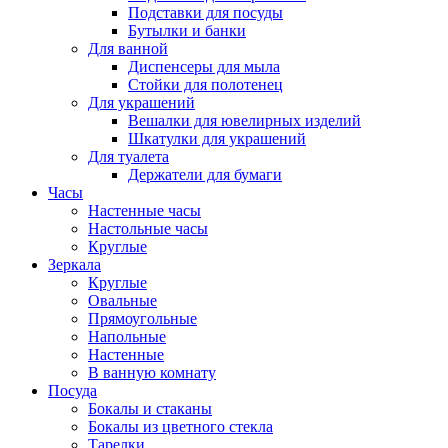
Подставки для посуды
Бутылки и банки
Для ванной
Диспенсеры для мыла
Стойки для полотенец
Для украшений
Вешалки для ювелирных изделий
Шкатулки для украшений
Для туалета
Держатели для бумаги
Часы
Настенные часы
Настольные часы
Круглые
Зеркала
Круглые
Овальные
Прямоугольные
Напольные
Настенные
В ванную комнату
Посуда
Бокалы и стаканы
Бокалы из цветного стекла
Тарелки