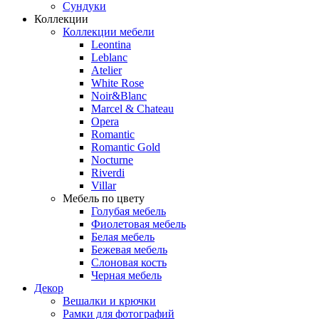
Сундуки
Коллекции
Коллекции мебели
Leontina
Leblanc
Аtelier
White Rose
Noir&Blanc
Marcel & Chateau
Opera
Romantic
Romantic Gold
Nocturne
Riverdi
Villar
Мебель по цвету
Голубая мебель
Фиолетовая мебель
Белая мебель
Бежевая мебель
Слоновая кость
Черная мебель
Декор
Вешалки и крючки
Рамки для фотографий