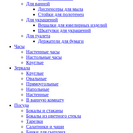
Для ванной
Диспенсеры для мыла
Стойки для полотенец
Для украшений
Вешалки для ювелирных изделий
Шкатулки для украшений
Для туалета
Держатели для бумаги
Часы
Настенные часы
Настольные часы
Круглые
Зеркала
Круглые
Овальные
Прямоугольные
Напольные
Настенные
В ванную комнату
Посуда
Бокалы и стаканы
Бокалы из цветного стекла
Тарелки
Салатники и чаши
Банки для сыпучих