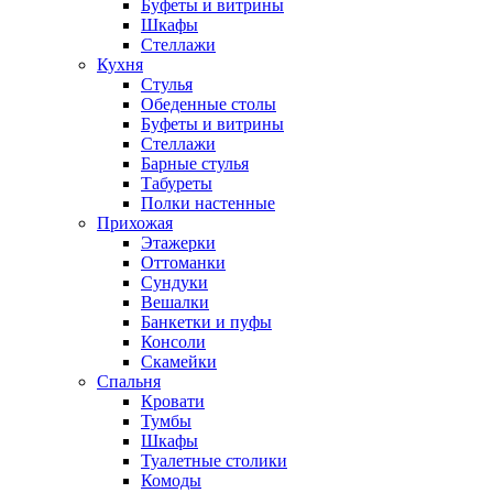
Буфеты и витрины
Шкафы
Стеллажи
Кухня
Стулья
Обеденные столы
Буфеты и витрины
Стеллажи
Барные стулья
Табуреты
Полки настенные
Прихожая
Этажерки
Оттоманки
Сундуки
Вешалки
Банкетки и пуфы
Консоли
Скамейки
Спальня
Кровати
Тумбы
Шкафы
Туалетные столики
Комоды