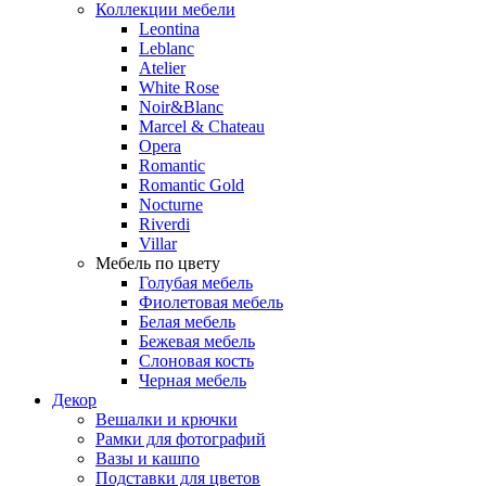
Коллекции мебели
Leontina
Leblanc
Аtelier
White Rose
Noir&Blanc
Marcel & Chateau
Opera
Romantic
Romantic Gold
Nocturne
Riverdi
Villar
Мебель по цвету
Голубая мебель
Фиолетовая мебель
Белая мебель
Бежевая мебель
Слоновая кость
Черная мебель
Декор
Вешалки и крючки
Рамки для фотографий
Вазы и кашпо
Подставки для цветов