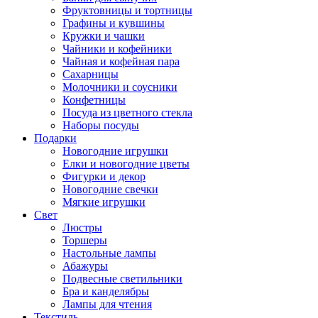
Фруктовницы и тортницы
Графины и кувшины
Кружки и чашки
Чайники и кофейники
Чайная и кофейная пара
Сахарницы
Молочники и соусники
Конфетницы
Посуда из цветного стекла
Наборы посуды
Подарки
Новогодние игрушки
Елки и новогодние цветы
Фигурки и декор
Новогодние свечки
Мягкие игрушки
Свет
Люстры
Торшеры
Настольные лампы
Абажуры
Подвесные светильники
Бра и канделябры
Лампы для чтения
Текстиль