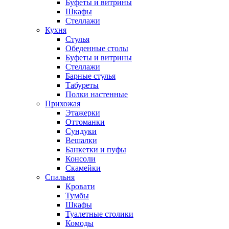
Буфеты и витрины
Шкафы
Стеллажи
Кухня
Стулья
Обеденные столы
Буфеты и витрины
Стеллажи
Барные стулья
Табуреты
Полки настенные
Прихожая
Этажерки
Оттоманки
Сундуки
Вешалки
Банкетки и пуфы
Консоли
Скамейки
Спальня
Кровати
Тумбы
Шкафы
Туалетные столики
Комоды