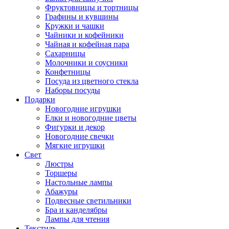
Фруктовницы и тортницы
Графины и кувшины
Кружки и чашки
Чайники и кофейники
Чайная и кофейная пара
Сахарницы
Молочники и соусники
Конфетницы
Посуда из цветного стекла
Наборы посуды
Подарки
Новогодние игрушки
Елки и новогодние цветы
Фигурки и декор
Новогодние свечки
Мягкие игрушки
Свет
Люстры
Торшеры
Настольные лампы
Абажуры
Подвесные светильники
Бра и канделябры
Лампы для чтения
Текстиль