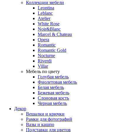
Коллекции мебели
Leontina
Leblanc
Аtelier
White Rose
Noir&Blanc
Marcel & Chateau
Opera
Romantic
Romantic Gold
Nocturne
Riverdi
Villar
Мебель по цвету
Голубая мебель
Фиолетовая мебель
Белая мебель
Бежевая мебель
Слоновая кость
Черная мебель
Декор
Вешалки и крючки
Рамки для фотографий
Вазы и кашпо
Подставки для цветов