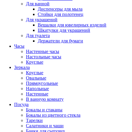
Для ванной
Диспенсеры для мыла
Стойки для полотенец
Для украшений
Вешалки для ювелирных изделий
Шкатулки для украшений
Для туалета
Держатели для бумаги
Часы
Настенные часы
Настольные часы
Круглые
Зеркала
Круглые
Овальные
Прямоугольные
Напольные
Настенные
В ванную комнату
Посуда
Бокалы и стаканы
Бокалы из цветного стекла
Тарелки
Салатники и чаши
Банки для сыпучих