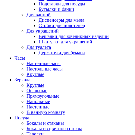
Подставки для посуды
Бутылки и банки
Для ванной
Диспенсеры для мыла
Стойки для полотенец
Для украшений
Вешалки для ювелирных изделий
Шкатулки для украшений
Для туалета
Держатели для бумаги
Часы
Настенные часы
Настольные часы
Круглые
Зеркала
Круглые
Овальные
Прямоугольные
Напольные
Настенные
В ванную комнату
Посуда
Бокалы и стаканы
Бокалы из цветного стекла
Тарелки