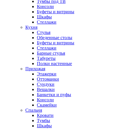
Тумбы под ТВ
Консоли
Буфеты и витрины
Шкафы
Стеллажи
Кухня
Стулья
Обеденные столы
Буфеты и витрины
Стеллажи
Барные стулья
Табуреты
Полки настенные
Прихожая
Этажерки
Оттоманки
Сундуки
Вешалки
Банкетки и пуфы
Консоли
Скамейки
Спальня
Кровати
Тумбы
Шкафы