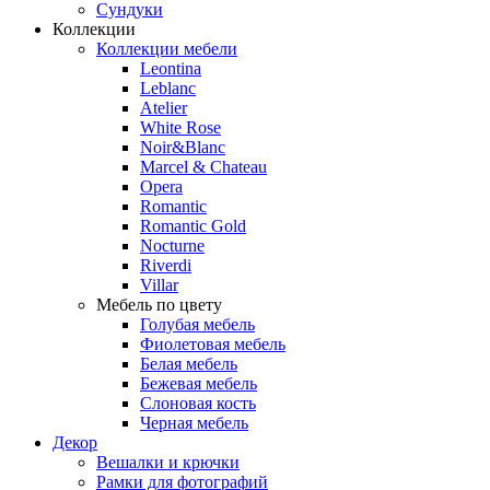
Сундуки
Коллекции
Коллекции мебели
Leontina
Leblanc
Аtelier
White Rose
Noir&Blanc
Marcel & Chateau
Opera
Romantic
Romantic Gold
Nocturne
Riverdi
Villar
Мебель по цвету
Голубая мебель
Фиолетовая мебель
Белая мебель
Бежевая мебель
Слоновая кость
Черная мебель
Декор
Вешалки и крючки
Рамки для фотографий