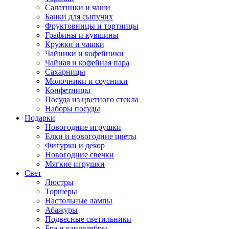
Салатники и чаши
Банки для сыпучих
Фруктовницы и тортницы
Графины и кувшины
Кружки и чашки
Чайники и кофейники
Чайная и кофейная пара
Сахарницы
Молочники и соусники
Конфетницы
Посуда из цветного стекла
Наборы посуды
Подарки
Новогодние игрушки
Елки и новогодние цветы
Фигурки и декор
Новогодние свечки
Мягкие игрушки
Свет
Люстры
Торшеры
Настольные лампы
Абажуры
Подвесные светильники
Бра и канделябры