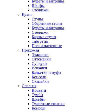
Буфеты и витрины
Шкафы
Стеллажи
Кухня
Стулья
Обеденные столы
Буфеты и витрины
Стеллажи
Барные стулья
Табуреты
Полки настенные
Прихожая
Этажерки
Оттоманки
Сундуки
Вешалки
Банкетки и пуфы
Консоли
Скамейки
Спальня
Кровати
Тумбы
Шкафы
Туалетные столики
Комоды