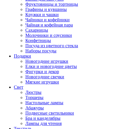
Фруктовницы и тортницы
Графины и кувшины
Кружки и чашки
Чайники и кофейники
Чайная и кофейная пара
Сахарницы
Молочники и соусники
Конфетницы
Посуда из цветного стекла
Наборы посуды
Подарки
Новогодние игрушки
Елки и новогодние цветы
Фигурки и декор
Новогодние свечки
Мягкие игрушки
Свет
Люстры
Торшеры
Настольные лампы
Абажуры
Подвесные светильники
Бра и канделябры
Лампы для чтения
Текстиль