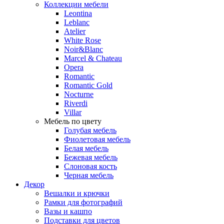
Коллекции мебели
Leontina
Leblanc
Аtelier
White Rose
Noir&Blanc
Marcel & Chateau
Opera
Romantic
Romantic Gold
Nocturne
Riverdi
Villar
Мебель по цвету
Голубая мебель
Фиолетовая мебель
Белая мебель
Бежевая мебель
Слоновая кость
Черная мебель
Декор
Вешалки и крючки
Рамки для фотографий
Вазы и кашпо
Подставки для цветов