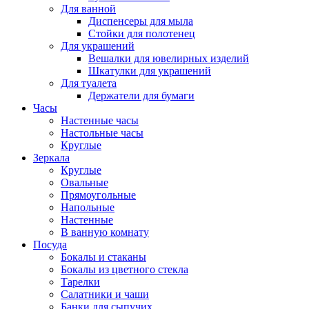
Для ванной
Диспенсеры для мыла
Стойки для полотенец
Для украшений
Вешалки для ювелирных изделий
Шкатулки для украшений
Для туалета
Держатели для бумаги
Часы
Настенные часы
Настольные часы
Круглые
Зеркала
Круглые
Овальные
Прямоугольные
Напольные
Настенные
В ванную комнату
Посуда
Бокалы и стаканы
Бокалы из цветного стекла
Тарелки
Салатники и чаши
Банки для сыпучих