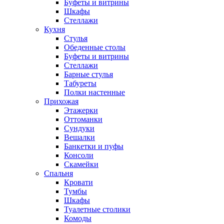
Буфеты и витрины
Шкафы
Стеллажи
Кухня
Стулья
Обеденные столы
Буфеты и витрины
Стеллажи
Барные стулья
Табуреты
Полки настенные
Прихожая
Этажерки
Оттоманки
Сундуки
Вешалки
Банкетки и пуфы
Консоли
Скамейки
Спальня
Кровати
Тумбы
Шкафы
Туалетные столики
Комоды