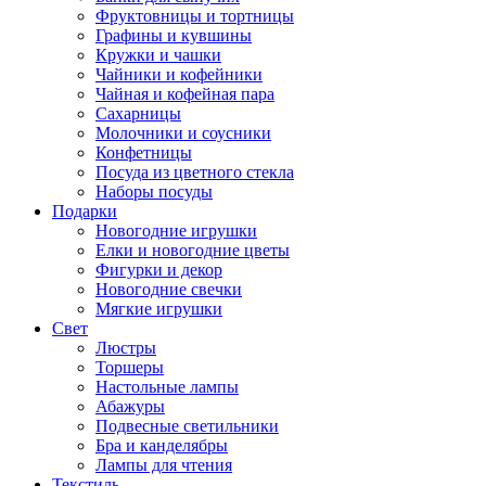
Фруктовницы и тортницы
Графины и кувшины
Кружки и чашки
Чайники и кофейники
Чайная и кофейная пара
Сахарницы
Молочники и соусники
Конфетницы
Посуда из цветного стекла
Наборы посуды
Подарки
Новогодние игрушки
Елки и новогодние цветы
Фигурки и декор
Новогодние свечки
Мягкие игрушки
Свет
Люстры
Торшеры
Настольные лампы
Абажуры
Подвесные светильники
Бра и канделябры
Лампы для чтения
Текстиль