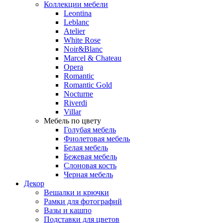
Коллекции мебели
Leontina
Leblanc
Аtelier
White Rose
Noir&Blanc
Marcel & Chateau
Opera
Romantic
Romantic Gold
Nocturne
Riverdi
Villar
Мебель по цвету
Голубая мебель
Фиолетовая мебель
Белая мебель
Бежевая мебель
Слоновая кость
Черная мебель
Декор
Вешалки и крючки
Рамки для фотографий
Вазы и кашпо
Подставки для цветов