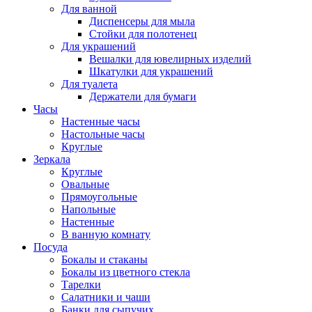
Для ванной
Диспенсеры для мыла
Стойки для полотенец
Для украшений
Вешалки для ювелирных изделий
Шкатулки для украшений
Для туалета
Держатели для бумаги
Часы
Настенные часы
Настольные часы
Круглые
Зеркала
Круглые
Овальные
Прямоугольные
Напольные
Настенные
В ванную комнату
Посуда
Бокалы и стаканы
Бокалы из цветного стекла
Тарелки
Салатники и чаши
Банки для сыпучих