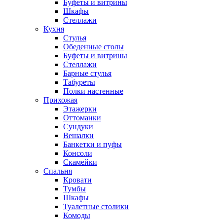
Буфеты и витрины
Шкафы
Стеллажи
Кухня
Стулья
Обеденные столы
Буфеты и витрины
Стеллажи
Барные стулья
Табуреты
Полки настенные
Прихожая
Этажерки
Оттоманки
Сундуки
Вешалки
Банкетки и пуфы
Консоли
Скамейки
Спальня
Кровати
Тумбы
Шкафы
Туалетные столики
Комоды