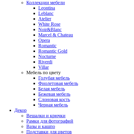
Коллекции мебели
Leontina
Leblanc
Аtelier
White Rose
Noir&Blanc
Marcel & Chateau
Opera
Romantic
Romantic Gold
Nocturne
Riverdi
Villar
Мебель по цвету
Голубая мебель
Фиолетовая мебель
Белая мебель
Бежевая мебель
Слоновая кость
Черная мебель
Декор
Вешалки и крючки
Рамки для фотографий
Вазы и кашпо
Подставки для цветов