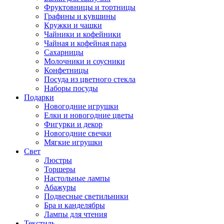
Фруктовницы и тортницы
Графины и кувшины
Кружки и чашки
Чайники и кофейники
Чайная и кофейная пара
Сахарницы
Молочники и соусники
Конфетницы
Посуда из цветного стекла
Наборы посуды
Подарки
Новогодние игрушки
Елки и новогодние цветы
Фигурки и декор
Новогодние свечки
Мягкие игрушки
Свет
Люстры
Торшеры
Настольные лампы
Абажуры
Подвесные светильники
Бра и канделябры
Лампы для чтения
Текстиль