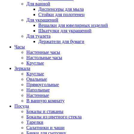
Для ванной
Диспенсеры для мыла
Стойки для полотенец
Для украшений
Вешалки для ювелирных изделий
Шкатулки для украшений
Для туалета
Держатели для бумаги
Часы
Настенные часы
Настольные часы
Круглые
Зеркала
Круглые
Овальные
Прямоугольные
Напольные
Настенные
В ванную комнату
Посуда
Бокалы и стаканы
Бокалы из цветного стекла
Тарелки
Салатники и чаши
Банки для сыпучих