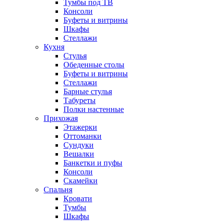
Тумбы под ТВ
Консоли
Буфеты и витрины
Шкафы
Стеллажи
Кухня
Стулья
Обеденные столы
Буфеты и витрины
Стеллажи
Барные стулья
Табуреты
Полки настенные
Прихожая
Этажерки
Оттоманки
Сундуки
Вешалки
Банкетки и пуфы
Консоли
Скамейки
Спальня
Кровати
Тумбы
Шкафы