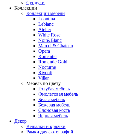
Сундуки
Коллекции
Коллекции мебели
Leontina
Leblanc
Аtelier
White Rose
Noir&Blanc
Marcel & Chateau
Opera
Romantic
Romantic Gold
Nocturne
Riverdi
Villar
Мебель по цвету
Голубая мебель
Фиолетовая мебель
Белая мебель
Бежевая мебель
Слоновая кость
Черная мебель
Декор
Вешалки и крючки
Рамки для фотографий