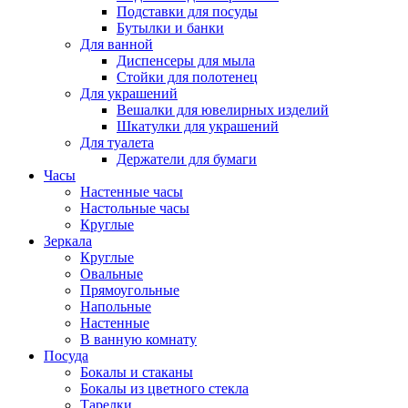
Подставки для посуды
Бутылки и банки
Для ванной
Диспенсеры для мыла
Стойки для полотенец
Для украшений
Вешалки для ювелирных изделий
Шкатулки для украшений
Для туалета
Держатели для бумаги
Часы
Настенные часы
Настольные часы
Круглые
Зеркала
Круглые
Овальные
Прямоугольные
Напольные
Настенные
В ванную комнату
Посуда
Бокалы и стаканы
Бокалы из цветного стекла
Тарелки