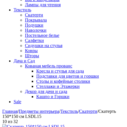
Лампы для чтения
Текстиль
Скатерти
Покрывала
Подушки
Наволочки
Постельное белье
Салфетки
Сидушки на стулья
Ковры
Шторы
Дача и Сад
Кованая мебель прованс
Кресла и стулья для сада
Подставки для цветов и горшки
Столы и кофейные столики
Стеллажи и Этажерки
Декор для дачи и сада
Кашпо и Горшки
Sale
Главная
/
Предметы интерьера
/
Текстиль
/
Скатерти
/
Скатерть
150*150 см LSDL15
10
из
32