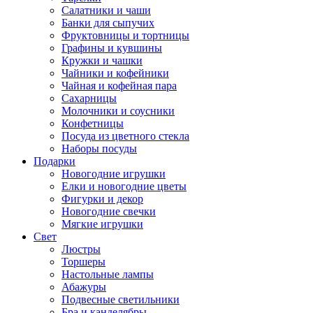
Салатники и чаши
Банки для сыпучих
Фруктовницы и тортницы
Графины и кувшины
Кружки и чашки
Чайники и кофейники
Чайная и кофейная пара
Сахарницы
Молочники и соусники
Конфетницы
Посуда из цветного стекла
Наборы посуды
Подарки
Новогодние игрушки
Елки и новогодние цветы
Фигурки и декор
Новогодние свечки
Мягкие игрушки
Свет
Люстры
Торшеры
Настольные лампы
Абажуры
Подвесные светильники
Бра и канделябры