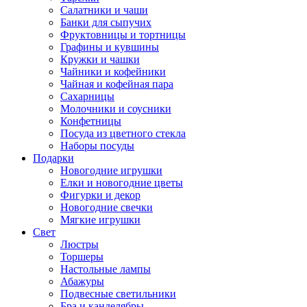
Салатники и чаши
Банки для сыпучих
Фруктовницы и тортницы
Графины и кувшины
Кружки и чашки
Чайники и кофейники
Чайная и кофейная пара
Сахарницы
Молочники и соусники
Конфетницы
Посуда из цветного стекла
Наборы посуды
Подарки
Новогодние игрушки
Елки и новогодние цветы
Фигурки и декор
Новогодние свечки
Мягкие игрушки
Свет
Люстры
Торшеры
Настольные лампы
Абажуры
Подвесные светильники
Бра и канделябры