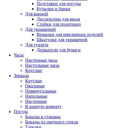
Подставки для посуды
Бутылки и банки
Для ванной
Диспенсеры для мыла
Стойки для полотенец
Для украшений
Вешалки для ювелирных изделий
Шкатулки для украшений
Для туалета
Держатели для бумаги
Часы
Настенные часы
Настольные часы
Круглые
Зеркала
Круглые
Овальные
Прямоугольные
Напольные
Настенные
В ванную комнату
Посуда
Бокалы и стаканы
Бокалы из цветного стекла
Тарелки