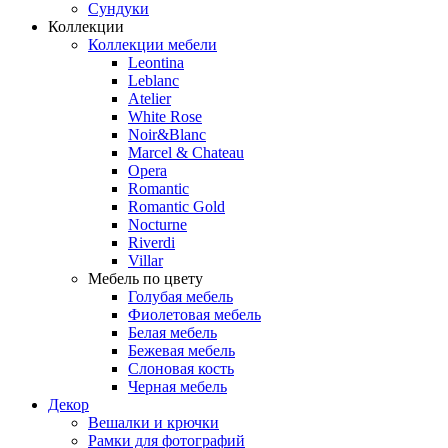
Сундуки
Коллекции
Коллекции мебели
Leontina
Leblanc
Аtelier
White Rose
Noir&Blanc
Marcel & Chateau
Opera
Romantic
Romantic Gold
Nocturne
Riverdi
Villar
Мебель по цвету
Голубая мебель
Фиолетовая мебель
Белая мебель
Бежевая мебель
Слоновая кость
Черная мебель
Декор
Вешалки и крючки
Рамки для фотографий