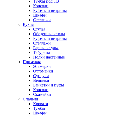
Тумбы под ТВ
Консоли
Буфеты и витрины
Шкафы
Стеллажи
Кухня
Стулья
Обеденные столы
Буфеты и витрины
Стеллажи
Барные стулья
Табуреты
Полки настенные
Прихожая
Этажерки
Оттоманки
Сундуки
Вешалки
Банкетки и пуфы
Консоли
Скамейки
Спальня
Кровати
Тумбы
Шкафы