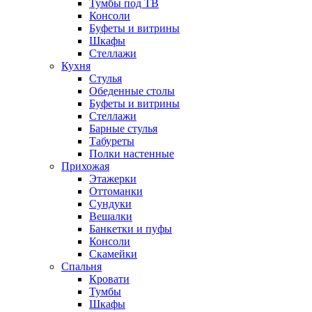
Тумбы под ТВ
Консоли
Буфеты и витрины
Шкафы
Стеллажи
Кухня
Стулья
Обеденные столы
Буфеты и витрины
Стеллажи
Барные стулья
Табуреты
Полки настенные
Прихожая
Этажерки
Оттоманки
Сундуки
Вешалки
Банкетки и пуфы
Консоли
Скамейки
Спальня
Кровати
Тумбы
Шкафы