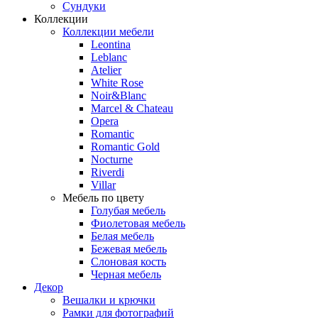
Сундуки
Коллекции
Коллекции мебели
Leontina
Leblanc
Аtelier
White Rose
Noir&Blanc
Marcel & Chateau
Opera
Romantic
Romantic Gold
Nocturne
Riverdi
Villar
Мебель по цвету
Голубая мебель
Фиолетовая мебель
Белая мебель
Бежевая мебель
Слоновая кость
Черная мебель
Декор
Вешалки и крючки
Рамки для фотографий