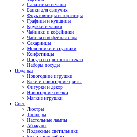
Салатники и чаши
Банки для сыпучих
Фруктовницы и тортницы
Графины и кувшины
Кружки и чашки
Чайники и кофейники
Чайная и кофейная пара
Сахарницы
Молочники и соусники
Конфетницы
Посуда из цветного стекла
Наборы посуды
Подарки
Новогодние игрушки
Елки и новогодние цветы
Фигурки и декор
Новогодние свечки
Мягкие игрушки
Свет
Люстры
Торшеры
Настольные лампы
Абажуры
Подвесные светильники
Бра и канделябры