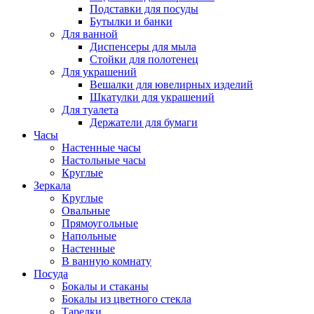
Подставки для посуды
Бутылки и банки
Для ванной
Диспенсеры для мыла
Стойки для полотенец
Для украшений
Вешалки для ювелирных изделий
Шкатулки для украшений
Для туалета
Держатели для бумаги
Часы
Настенные часы
Настольные часы
Круглые
Зеркала
Круглые
Овальные
Прямоугольные
Напольные
Настенные
В ванную комнату
Посуда
Бокалы и стаканы
Бокалы из цветного стекла
Тарелки