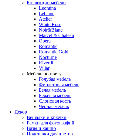
Коллекции мебели
Leontina
Leblanc
Аtelier
White Rose
Noir&Blanc
Marcel & Chateau
Opera
Romantic
Romantic Gold
Nocturne
Riverdi
Villar
Мебель по цвету
Голубая мебель
Фиолетовая мебель
Белая мебель
Бежевая мебель
Слоновая кость
Черная мебель
Декор
Вешалки и крючки
Рамки для фотографий
Вазы и кашпо
Подставки для цветов