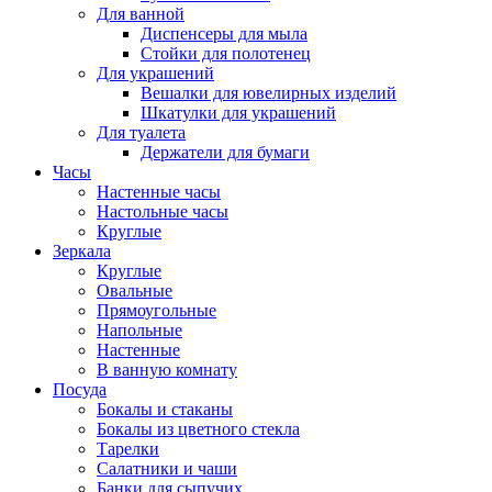
Для ванной
Диспенсеры для мыла
Стойки для полотенец
Для украшений
Вешалки для ювелирных изделий
Шкатулки для украшений
Для туалета
Держатели для бумаги
Часы
Настенные часы
Настольные часы
Круглые
Зеркала
Круглые
Овальные
Прямоугольные
Напольные
Настенные
В ванную комнату
Посуда
Бокалы и стаканы
Бокалы из цветного стекла
Тарелки
Салатники и чаши
Банки для сыпучих