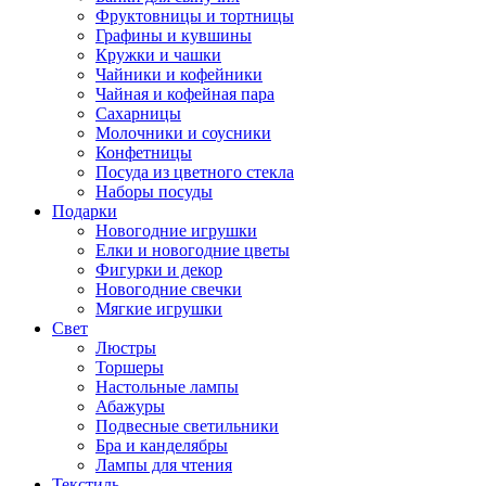
Фруктовницы и тортницы
Графины и кувшины
Кружки и чашки
Чайники и кофейники
Чайная и кофейная пара
Сахарницы
Молочники и соусники
Конфетницы
Посуда из цветного стекла
Наборы посуды
Подарки
Новогодние игрушки
Елки и новогодние цветы
Фигурки и декор
Новогодние свечки
Мягкие игрушки
Свет
Люстры
Торшеры
Настольные лампы
Абажуры
Подвесные светильники
Бра и канделябры
Лампы для чтения
Текстиль