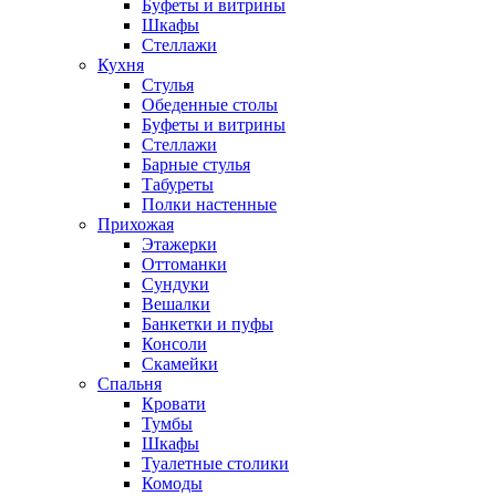
Буфеты и витрины
Шкафы
Стеллажи
Кухня
Стулья
Обеденные столы
Буфеты и витрины
Стеллажи
Барные стулья
Табуреты
Полки настенные
Прихожая
Этажерки
Оттоманки
Сундуки
Вешалки
Банкетки и пуфы
Консоли
Скамейки
Спальня
Кровати
Тумбы
Шкафы
Туалетные столики
Комоды