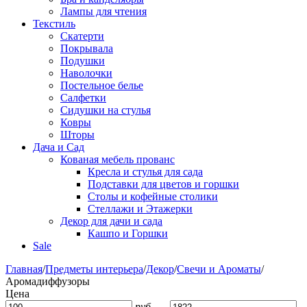
Лампы для чтения
Текстиль
Скатерти
Покрывала
Подушки
Наволочки
Постельное белье
Салфетки
Сидушки на стулья
Ковры
Шторы
Дача и Сад
Кованая мебель прованс
Кресла и стулья для сада
Подставки для цветов и горшки
Столы и кофейные столики
Стеллажи и Этажерки
Декор для дачи и сада
Кашпо и Горшки
Sale
Главная
/
Предметы интерьера
/
Декор
/
Свечи и Ароматы
/
Аромадиффузоры
Цена
руб.
–