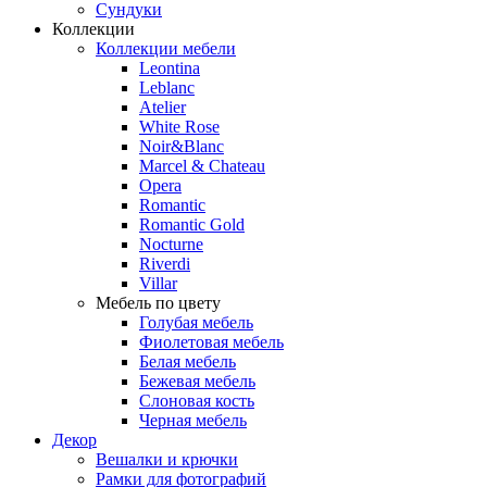
Сундуки
Коллекции
Коллекции мебели
Leontina
Leblanc
Аtelier
White Rose
Noir&Blanc
Marcel & Chateau
Opera
Romantic
Romantic Gold
Nocturne
Riverdi
Villar
Мебель по цвету
Голубая мебель
Фиолетовая мебель
Белая мебель
Бежевая мебель
Слоновая кость
Черная мебель
Декор
Вешалки и крючки
Рамки для фотографий