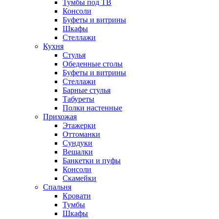
Тумбы под ТВ
Консоли
Буфеты и витрины
Шкафы
Стеллажи
Кухня
Стулья
Обеденные столы
Буфеты и витрины
Стеллажи
Барные стулья
Табуреты
Полки настенные
Прихожая
Этажерки
Оттоманки
Сундуки
Вешалки
Банкетки и пуфы
Консоли
Скамейки
Спальня
Кровати
Тумбы
Шкафы