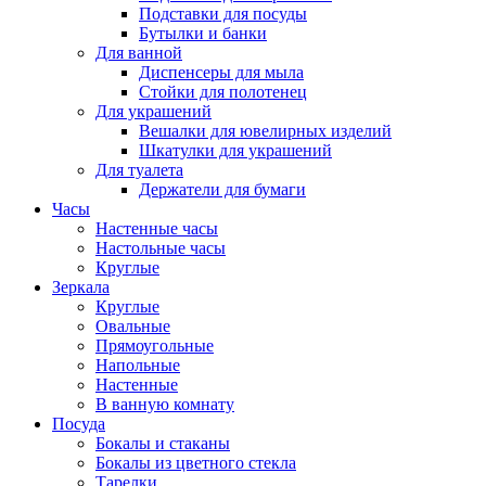
Подставки для посуды
Бутылки и банки
Для ванной
Диспенсеры для мыла
Стойки для полотенец
Для украшений
Вешалки для ювелирных изделий
Шкатулки для украшений
Для туалета
Держатели для бумаги
Часы
Настенные часы
Настольные часы
Круглые
Зеркала
Круглые
Овальные
Прямоугольные
Напольные
Настенные
В ванную комнату
Посуда
Бокалы и стаканы
Бокалы из цветного стекла
Тарелки