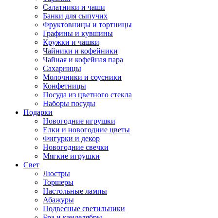
Салатники и чаши
Банки для сыпучих
Фруктовницы и тортницы
Графины и кувшины
Кружки и чашки
Чайники и кофейники
Чайная и кофейная пара
Сахарницы
Молочники и соусники
Конфетницы
Посуда из цветного стекла
Наборы посуды
Подарки
Новогодние игрушки
Елки и новогодние цветы
Фигурки и декор
Новогодние свечки
Мягкие игрушки
Свет
Люстры
Торшеры
Настольные лампы
Абажуры
Подвесные светильники
Бра и канделябры