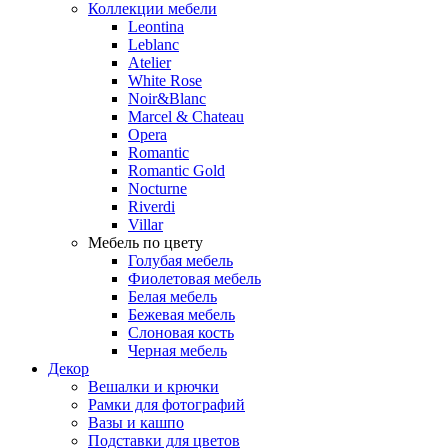
Коллекции мебели
Leontina
Leblanc
Аtelier
White Rose
Noir&Blanc
Marcel & Chateau
Opera
Romantic
Romantic Gold
Nocturne
Riverdi
Villar
Мебель по цвету
Голубая мебель
Фиолетовая мебель
Белая мебель
Бежевая мебель
Слоновая кость
Черная мебель
Декор
Вешалки и крючки
Рамки для фотографий
Вазы и кашпо
Подставки для цветов