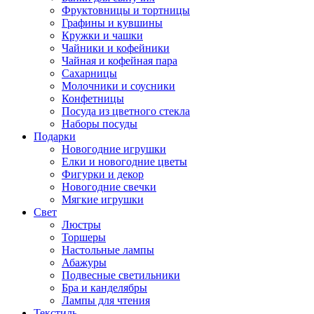
Фруктовницы и тортницы
Графины и кувшины
Кружки и чашки
Чайники и кофейники
Чайная и кофейная пара
Сахарницы
Молочники и соусники
Конфетницы
Посуда из цветного стекла
Наборы посуды
Подарки
Новогодние игрушки
Елки и новогодние цветы
Фигурки и декор
Новогодние свечки
Мягкие игрушки
Свет
Люстры
Торшеры
Настольные лампы
Абажуры
Подвесные светильники
Бра и канделябры
Лампы для чтения
Текстиль