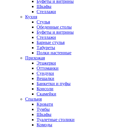
Буфеты и витрины
Шкафы
Стеллажи
Кухня
Стулья
Обеденные столы
Буфеты и витрины
Стеллажи
Барные стулья
Табуреты
Полки настенные
Прихожая
Этажерки
Оттоманки
Сундуки
Вешалки
Банкетки и пуфы
Консоли
Скамейки
Спальня
Кровати
Тумбы
Шкафы
Туалетные столики
Комоды