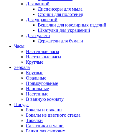
Для ванной
Диспенсеры для мыла
Стойки для полотенец
Для украшений
Вешалки для ювелирных изделий
Шкатулки для украшений
Для туалета
Держатели для бумаги
Часы
Настенные часы
Настольные часы
Круглые
Зеркала
Круглые
Овальные
Прямоугольные
Напольные
Настенные
В ванную комнату
Посуда
Бокалы и стаканы
Бокалы из цветного стекла
Тарелки
Салатники и чаши
Банки для сыпучих